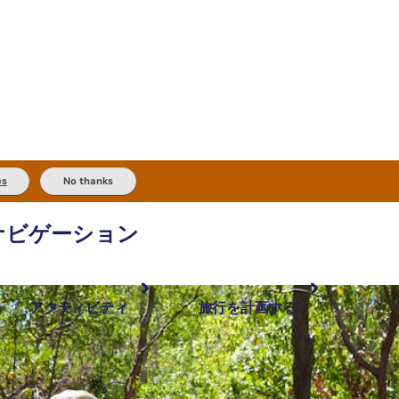
es
No thanks
ナビゲーション
アクティビティ
旅行を計画する
最も人気が高い場所
計画と予約
体験
旅行タイプ
アウトバックとアウトドア
実用的な情報
現地でしたいこと
計画ツール
地域ごとに散
検索: