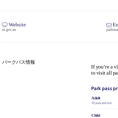
Website
Em
nt.gov.au
parkma
パークパス情報
If you’re a v
to visit all
Park pass pr
Adult
18 years and over
Child