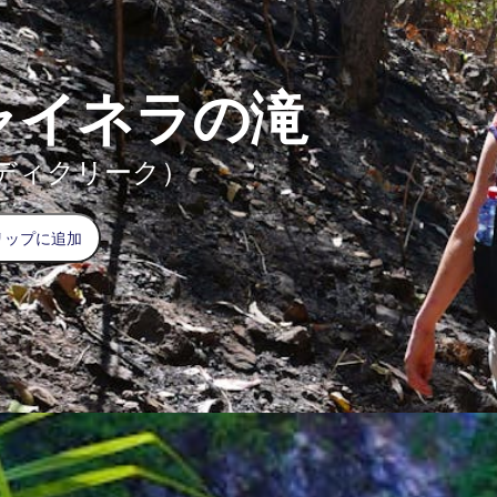
ャイネラの滝
ディクリーク）
リップに追加