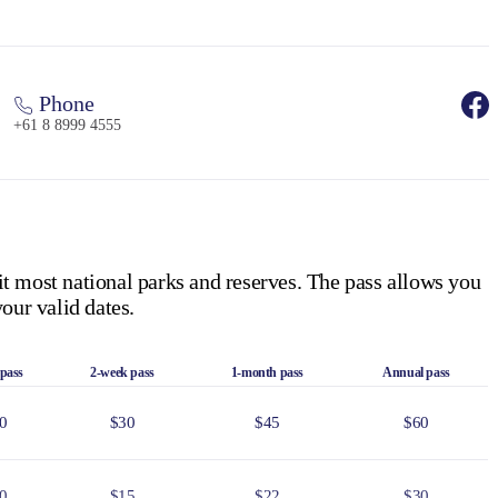
Phone
+61 8 8999 4555
it most national parks and reserves. The pass allows you
our valid dates.
 pass
2-week pass
1-month pass
Annual pass
0
$30
$45
$60
0
$15
$22
$30