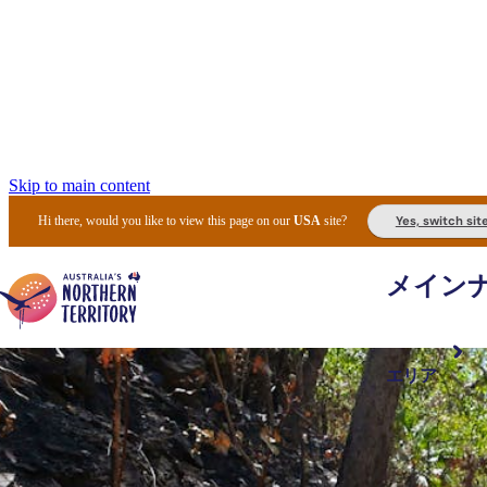
Skip to main content
Yes, switch sit
Hi there, would you like to view this page on our
USA
site?
メイン
エリア