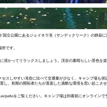
ルド国立公園にあるジェイネラ滝（サンディクリーク）の静寂に
場所です。
だ水に浸かってリラックスしましょう。渓谷の素晴らしい景色を
クセスしやすい滝壺に比べて交通量が少なく、キャンプ場も併
mに位置し、初期の開拓者たちが直面した過酷な環境を思い起こさ
.au/parksをご覧ください。キャンプ場は到着前にオンライ