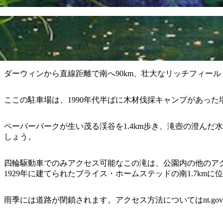
ダーウィンから直線距離で南へ90km、壮大なリッチフィー
ここの駐車場は、1990年代半ばに木材伐採キャンプがあった
ペーパーバークが生い茂る渓谷を1.4km歩き、滝壺の澄ん
しょう。
四輪駆動車でのみアクセス可能なこの滝は、公園内の他のア
1929年に建てられたブライス・ホームステッドの南1.7k
雨季には道路が閉鎖されます。アクセス方法についてはnt.gov