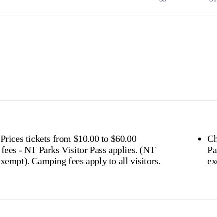
$25
$5
$8
$1
 Government issued Seniors Card, Pensioner Concession Card or
don't need a visitor pass but may be asked to show proof o
s online
or find out more about
passes & permits in th
 Prices tickets from $10.00 to $60.00
Ch
fees - NT Parks Visitor Pass applies. (NT
Par
residents exempt). Camping fees apply to all visitors.