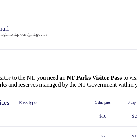
ail
nagement.pwcnt@nt.gov.au
isitor to the NT, you need an
NT Parks Visitor Pass
to vis
 parks and reserves managed by the NT Government within y
ices
Pass type
1-day pass
3-day
$10
$2
$5
$1