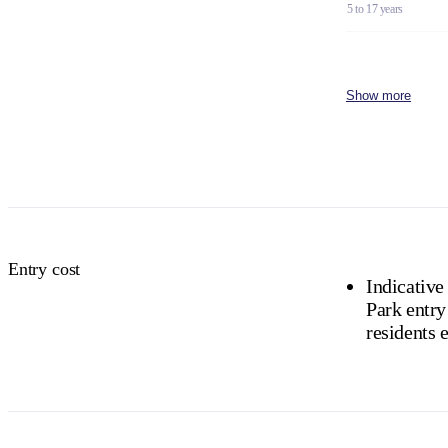
5 to 17 years
Family
2 adults and 4 children
Show more
Concession
Holders of Australian
DVA Card.
NT residents 
Buy your pas
Entry cost
Indicative
Park entry 