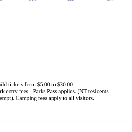
0
$75
$110
$150
6
$24
$36
$48
f residency, such as a valid NT driver licence.
e NT
.
ild tickets from $5.00 to $30.00
k entry fees - Parks Pass applies. (NT residents
exempt). Camping fees apply to all visitors.