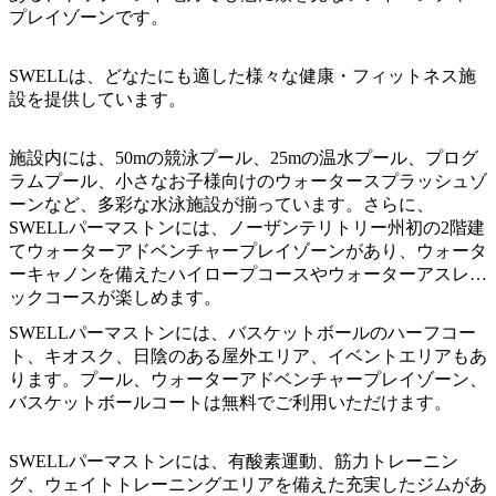
ア
ク
プレイゾーンです。
で
ク
と
し
テ
ア
SWELLは、どなたにも適した様々な健康・フィットネス施
た
計
ィ
設を提供しています。
ウ
い
画
ビ
ト
こ
ツ
テ
施設内には、50mの競泳プール、25mの温水プール、プログ
ド
と
ー
ィ
ラムプール、小さなお子様向けのウォータースプラッシュゾ
ア
ル
ーンなど、多彩な水泳施設が揃っています。さらに、
SWELLパーマストンには、ノーザンテリトリー州初の2階建
てウォーターアドベンチャープレイゾーンがあり、ウォータ
ーキャノンを備えたハイロープコースやウォーターアスレチ
地
ックコースが楽しめます。
旅
域
行
SWELLパーマストンには、バスケットボールのハーフコー
ご
ト、キオスク、日陰のある屋外エリア、イベントエリアもあ
を
と
ります。プール、ウォーターアドベンチャープレイゾーン、
計
に
バスケットボールコートは無料でご利用いただけます。
画
散
す
策
SWELLパーマストンには、有酸素運動、筋力トレーニン
る
グ、ウェイトトレーニングエリアを備えた充実したジムがあ