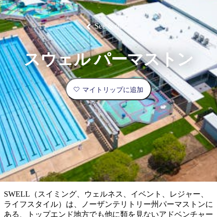
ブ
グ
ネ
ン
園
物
園
統
ィ
立
な
ル
ラ
ル
諸
釣
公
体
ズ
ン
国
旅
ナ
最
島
り
園
験
保
ピ
立
の
See & do
護
ン
公
コ
も
ビ
区
グ
園
ツ
人
ゲ
スウェル パーマストン
体
計
気
ー
験
画
が
シ
と
高
マイトリップに追加
予
い
ョ
約
場
旅
ン
所
行
タ
エ
イ
実
リ
プ
用
ア
ア
的
ウ
な
ト
SWELL（スイミング、ウェルネス、イベント、レジャー、
情
バ
現
ライフスタイル）は、ノーザンテリトリー州パーマストンに
報
ッ
地
ある、トップエンド地方でも他に類を見ないアドベンチャー