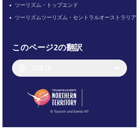
ツーリズム・トップエンド
ツーリズムツーリズム・セントラルオーストラリア
このページ2の翻訳
English
Italiano
English (UK)
日本語
Deutsch
English (US)
日本語
English
简体中文
(Singapore)
繁體中文
Français
© Tourism and Events NT
すべての写真を表示