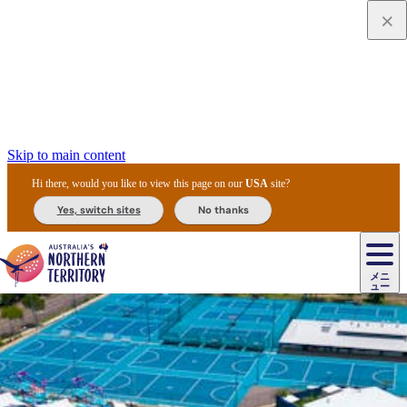
Skip to main content
Hi there, would you like to view this page on our
USA
site?
Yes, switch sites
No thanks
ジ
カ
ョ
ウ
フ
ア
ル
リ
ル
ェ
ウ
お
ル
ッ
ル/
フ
ガ
ス
ト
得
メニ
リ
カ
ト
エ
先
ー
イ
ュー
ア
テ
交
ド
な
ッ
ル
ジ
ア
住
ド
ド
リ
ィ
通
カ
ア・
プ
チ
ル
ャ/
ー
民
ダ
＆
同
ス
バ
機
カ
ア
ラ
フ
/
キ
ウ
ズ
文
宿
ー
ド
行
ス
ル
関
ド
ク
ン
ィ
ワ
ラ
デ
ャ
ェ
ロ
化
泊
ウ
リ
ツ
プ
と
＆
ゥ
テ
＆
ー
自
タ
ニ
グ
ビ
ン
ス
ッ
体
施
ィ
ン
ア
メ
リ
イ
レ
国
ィ
オ
ル
然
ル
ト
ジ
ル
ピ
ト
ク
験
設
ン
ク
ー
ン
ベ
ン
立
ビ
フ
ド
と
カ
歴
ミ
ュ
ズ・
ン
マ
グ
ン
タ
公
テ
ァ
国
野
国
史
イ
テ
ル
ア
マ
グ
ク
ズ
ト
ル
園
ィ
ー
立
生
立
と
ィ
ク
リ
ー
&
ド
公
生
公
伝
ウ
国
ー