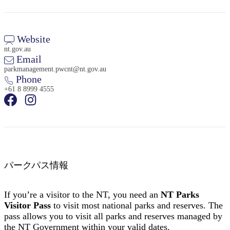
Website
nt.gov.au
Email
検
parkmanagement.pwcnt@nt.gov.au
Phone
索:
+61 8 8999 4555
Sign
up
パークパス情報
If you’re a visitor to the NT, you need an
NT Parks
Visitor Pass
to visit most national parks and reserves. The
pass allows you to visit all parks and reserves managed by
the NT Government within your valid dates.