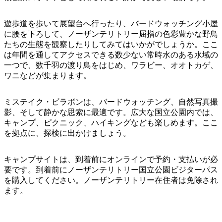
ア
ク
で
ク
と
し
遊歩道を歩いて展望台へ行ったり、バードウォッチング小屋
テ
ア
に腰を下ろして、ノーザンテリトリー屈指の色彩豊かな野鳥
た
計
ィ
たちの生態を観察したりしてみてはいかがでしょうか。ここ
ウ
い
画
ビ
は年間を通してアクセスできる数少ない常時水のある水域の
ト
こ
ツ
一つで、数千羽の渡り鳥をはじめ、ワラビー、オオトカゲ、
テ
ド
と
ー
ワニなどが集まります。
ィ
ア
ル
ミステイク・ビラボンは、バードウォッチング、自然写真撮
影、そして静かな思索に最適です。広大な国立公園内では、
キャンプ、ピクニック、ハイキングなども楽しめます。ここ
地
を拠点に、探検に出かけましょう。
旅
域
行
ご
キャンプサイトは、到着前にオンラインで予約・支払いが必
を
と
要です。到着前にノーザンテリトリー国立公園ビジターパス
計
に
を購入してください。ノーザンテリトリー在住者は免除され
画
ます。
散
す
策
る