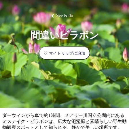
ブ
グ
ネ
ン
園
物
園
統
ィ
立
な
ル
ラ
ル
諸
釣
公
体
ズ
ン
国
旅
ナ
最
島
り
園
験
保
ピ
立
の
See & do
護
ン
公
コ
も
ビ
区
グ
園
ツ
人
ゲ
間違いビラボン
体
計
気
ー
験
画
が
シ
と
高
マイトリップに追加
予
い
ョ
約
場
旅
ン
所
行
タ
エ
イ
実
リ
プ
用
ア
ア
的
ウ
な
ト
ダーウィンから車で約1時間、メアリー川国立公園内にある
情
バ
現
ミステイク・ビラボンは、広大な氾濫原と素晴らしい野生動
報
ッ
地
物観察スポットとして知られる、静かで美しい場所です。