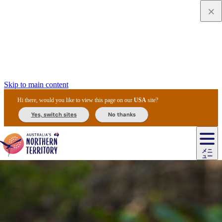
Skip to main content
Hi there, would you like to view this page on our
USA
site?
Yes, switch sites
No thanks
ジ
カ
ョ
ウ
フ
ア
ル
リ
ル
ェ
ウ
お
ル
ッ
ル/
フ
ガ
ス
ト
得
メニ
リ
カ
ト
エ
先
ー
イ
ュー
ア
テ
交
ド
な
ッ
ル
ジ
ア
住
ド
ド
リ
ィ
通
カ
ア・
プ
チ
ル
ャ/
ー
民
ダ
＆
同
ス
バ
機
カ
ア
ラ
フ
/
キ
ウ
ズ
文
宿
ー
ド
行
ス
ル
関
ド
ク
ン
ィ
ワ
ラ
デ
ャ
ェ
ロ
化
泊
ウ
リ
ツ
プ
と
＆
ゥ
テ
＆
ー
自
タ
ニ
グ
ビ
ン
ス
ッ
体
施
ィ
ン
ア
メ
リ
イ
レ
国
ィ
オ
ル
然
ル
ト
ジ
ル
ピ
ト
ク
験
設
ン
ク
ー
ン
ベ
ン
立
ビ
フ
ド
と
カ
歴
ミ
ュ
ズ・
ン
マ
グ
ン
タ
公
テ
ァ
国
野
国
史
イ
テ
ル
ア
マ
グ
ク
ズ
ト
ル
園
ィ
ー
立
生
立
と
ィ
ク
リ
ー
&
ド
公
生
公
伝
ウ
国
ー