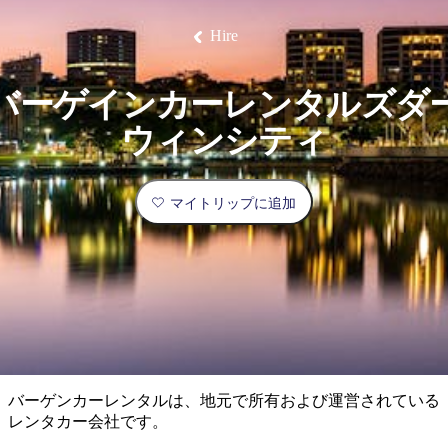
ブ
グ
ネ
ン
園
物
園
統
ィ
立
な
ル
ラ
ル
諸
釣
公
体
ズ
ン
国
旅
ナ
Hire
最
島
り
園
験
保
ピ
立
の
護
ン
公
コ
も
ビ
区
グ
園
ツ
人
バーゲインカーレンタルズダ
ゲ
体
計
気
ー
ウィンシティ
験
画
が
シ
と
高
予
い
ョ
マイトリップに追加
約
場
旅
ン
所
行
タ
エ
イ
実
リ
プ
用
ア
ア
的
ウ
な
ト
バーゲンカーレンタルは、地元で所有および運営されている
情
バ
現
レンタカー会社です。
報
ッ
地