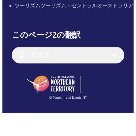
ツーリズムツーリズム・セントラルオーストラリア
このページ2の翻訳
English
Italiano
English (UK)
日本語
Deutsch
English (US)
日本語
English
简体中文
(Singapore)
繁體中文
Français
© Tourism and Events NT
すべての写真を表示