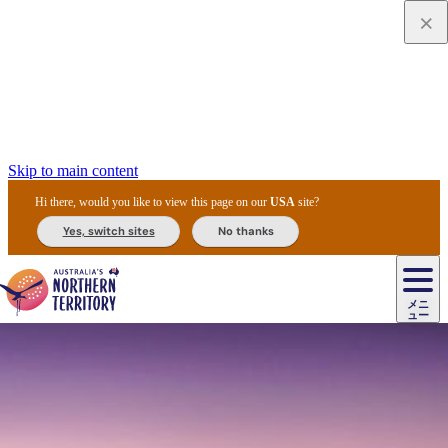
Skip to main content
Hi there, would you like to view this page on our
USA
site?
Yes, switch sites
No thanks
ジ
カ
ョ
ウ
フ
ア
ル
リ
ル
ェ
ウ
お
ル
ッ
ル/
フ
ガ
ス
ト
得
メニ
リ
カ
ト
エ
先
ー
イ
ュー
ア
テ
交
ド
な
ッ
ル
ジ
ア
住
ド
ド
リ
ィ
通
カ
ア・
プ
チ
ル
ャ/
ー
民
ダ
＆
同
ス
バ
機
カ
ア
ラ
フ
/
キ
ウ
ズ
文
宿
ー
ド
行
ス
ル
関
ド
ク
ン
ィ
ワ
ラ
デ
ャ
ェ
ロ
化
泊
ウ
リ
ツ
プ
と
＆
ゥ
テ
＆
ー
自
タ
ニ
グ
ビ
ン
ス
ッ
体
施
ィ
ン
ア
メ
リ
イ
レ
国
ィ
オ
ル
然
ル
ト
ジ
ル
ピ
ト
ク
験
設
ン
ク
ー
ン
ベ
ン
立
ビ
フ
ド
と
カ
歴
ミ
ュ
ズ・
ン
マ
グ
ン
タ
公
テ
ァ
国
野
国
史
イ
テ
ル
ア
マ
グ
ク
ズ
ト
ル
園
ィ
ー
立
生
立
と
ィ
ク
リ
ー
&
ド
公
生
公
伝
ウ
国
ー