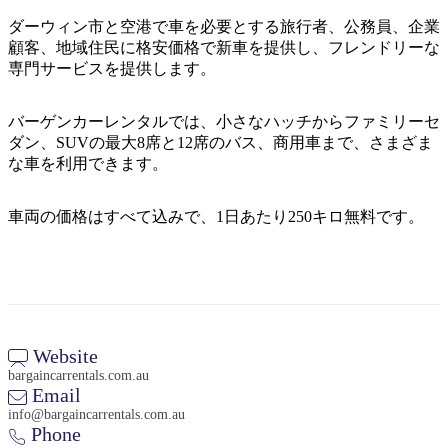
ア
ク
で
ダーウィン市と空港で車を必要とする旅行者、公務員、企業
ク
と
し
顧客、地域住民に格安価格で新車を提供し、フレンドリーな
テ
ア
専門サービスを提供します。
た
計
ィ
ウ
い
画
ビ
ト
バーゲンカーレンタルでは、小さなハッチからファミリーセ
こ
ツ
テ
ダン、SUVの最大8席と12席のバス、商用車まで、さまざま
ド
と
ー
ィ
な車を利用できます。
ア
ル
車両の価格はすべて込みで、1日あたり250キロ無料です。
地
旅
域
行
ご
を
と
計
Website
に
bargaincarrentals.com.au
画
散
Email
す
策
info@bargaincarrentals.com.au
る
Phone