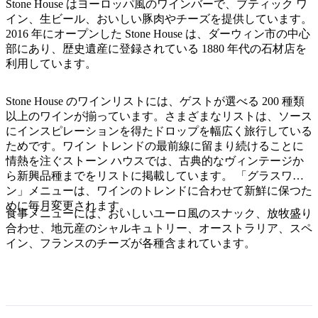
ア
Stone House はヨーロッパ風のワインバーで、ブティック ワ
ク
で
イン、生ビール、おいしい豚肉やチーズを提供しています。
ク
と
し
2016 年にオープンした Stone House は、ダーウィン市の中心
テ
ア
部にあり、歴史遺産に登録されている 1880 年代の石材店を
た
計
ィ
利用しています。
ウ
い
画
ビ
ト
こ
ツ
テ
Stone House のワインリストには、ゲストが選べる 200 種類
ド
と
ー
ィ
以上のワインが揃っています。さまざまなリストは、ソース
ア
ル
にインスピレーションを得たドロップを幅広く旅行している
ためです。ワイン トレンドの最前線に留まり続けることに
情熱を注ぐストーン ハウスでは、古典的なヴィンテージか
ら新興品種までをリストに掲載しています。 「グラスワイ
地
ン」メニューは、ワインのトレンドに合わせて新鮮に保つた
旅
域
めに毎月変更されます。
行
食事メニューには、おいしいユーロ風のスナック、放牧盛り
ご
合わせ、地元産のシャルキュトリー、オーストラリア、スペ
を
と
イン、フランスのチーズが各種含まれています。
計
に
画
散
す
策
る