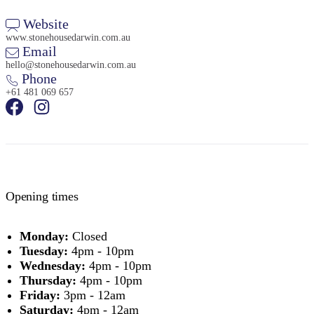
Website
www.stonehousedarwin.com.au
Email
hello@stonehousedarwin.com.au
Phone
+61 481 069 657
検
索:
Sign
up
Opening times
Monday:
Closed
Tuesday:
4pm - 10pm
Wednesday:
4pm - 10pm
Thursday:
4pm - 10pm
Friday:
3pm - 12am
Saturday:
4pm - 12am