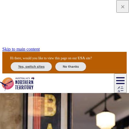
Skip to main content
Hi there, would you like to view this page on our
USA
site?
Yes, switch sites
No thanks
ジ
カ
ョ
ウ
フ
ア
ル
リ
ル
ェ
ウ
お
ル
ッ
ル/
フ
ガ
ス
ト
得
メニ
リ
カ
ト
エ
先
ー
イ
ュー
ア
テ
交
ド
な
ッ
ル
ジ
ア
住
ド
ド
リ
ィ
通
カ
ア・
プ
チ
ル
ャ/
ー
民
ダ
＆
同
ス
バ
機
カ
ア
ラ
フ
/
キ
ウ
ズ
文
宿
ー
ド
行
ス
ル
関
ド
ク
ン
ィ
ワ
ラ
デ
ャ
ェ
ロ
化
泊
ウ
リ
ツ
プ
と
＆
ゥ
テ
＆
ー
自
タ
ニ
グ
ビ
ン
ス
ッ
体
施
ィ
ン
ア
メ
リ
イ
レ
国
ィ
オ
ル
然
ル
ト
ジ
ル
ピ
ト
ク
験
設
ン
ク
ー
ン
ベ
ン
立
ビ
フ
ド
と
カ
歴
ミ
ュ
ズ・
ン
マ
グ
ン
タ
公
テ
ァ
国
野
国
史
イ
テ
ル
ア
マ
グ
ク
ズ
ト
ル
園
ィ
ー
立
生
立
と
ィ
ク
リ
ー
&
ド
公
生
公
伝
ウ
国
ー