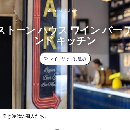
ブ
グ
ネ
ン
園
物
園
統
ィ
立
な
ル
ラ
ル
諸
釣
公
体
ズ
ン
国
旅
ナ
Food & drink
最
島
り
園
験
保
ピ
立
の
護
ン
公
コ
も
ビ
区
グ
園
ツ
人
ストーン ハウス ワイン バー 
ゲ
体
計
気
ー
ンド キッチン
験
画
が
シ
と
高
予
い
ョ
マイトリップに追加
約
場
旅
ン
所
行
タ
エ
イ
実
リ
プ
用
ア
ア
的
ウ
な
ト
良き時代の商人たち。
情
バ
現
報
ッ
地