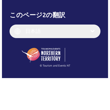
このページ2の翻訳
English
Italiano
English (UK)
日本語
Deutsch
English (US)
日本語
English
简体中文
(Singapore)
繁體中文
Français
© Tourism and Events NT
すべての写真を表示