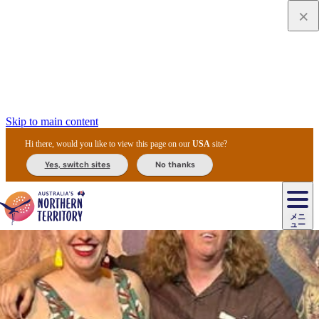
Skip to main content
Hi there, would you like to view this page on our
USA
site?
Yes, switch sites
No thanks
メニ
ュー
ウ
ル
ル/
エ
フ
ア
ー
メ
ー
ド
先
ズ
＆
イ
住
ロ
ド
ガ
民
フ
ッ
リ
イ
文