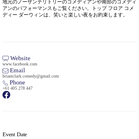
ア
デ
地元のノーザンテリトリーのコメディアンや南部のコメディ
ル
ク
ビ
で
ク
アンのパフォーマンスもご覧ください。トップ フロア コメ
ク
ル
国
と
テ
し
ズ・
ディー ダーウィンは、笑いと楽しい夜をお約束します。
立
テ
ィ
マ
公
釣
ア
ウ
た
計
ー
園
り
ィ
ィ
ブ
ウ
い
画
諸
ル
ビ
島
ズ
ト
こ
ツ
保
テ
ド
護
と
ー
区
ィ
ア
ル
Website
www.facebook.com
Email
旅
の
briantclark.comedy@gmail.com
地
コ
Phone
ツ
旅
域
+61 405 278 447
ジ
行
ご
ョ
リ
を
と
キ
ッ
ャ
ト
計
に
ン
ジ
ピ
ャ/
画
散
ン
ウ
す
グ
ェ
策
&
ス
る
Event Date
グ
ト
ラ
マ