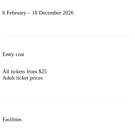
ン
ク
ピ
ド
6 February – 18 December 2026
ン
ネ
グ
ル
国
立
公
園
検
索:
Entry cost
All tickets from $25
Sign
Adult ticket prices
up
Facilities