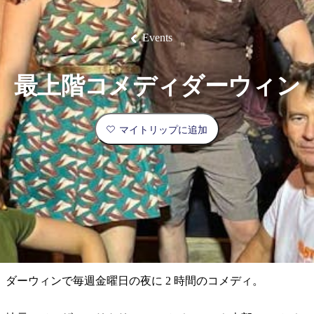
ェ
ン
ク
ン
ド
化
ス
宿
ダ
ク
同
ア
体
テ
泊
ー
ナ
行
最
ウ
験
ィ
施
ウ
ツ
ト
Events
バ
設
ィ
ア
も
ビ
ド
ル
ン
ー
ア・
と
人
お
ア
ゲ
イ
ア
交
得
ク
最上階コメディダーウィン
ベ
体
計
リ
通
気
な
テ
ン
ス
機
ー
プ
ィ
験
画
ト
が
ス
関
ラ
ビ
プ
＆
ン
シ
テ
と
高
リ
レ
＆
ィ
マイトリップに追加
ン
ン
歴
オ
予
い
ョ
自
グ
タ
史
フ
カ
然
ズ
ル
と
ァ
約
カ
場
と
旅
ン
伝
ー
ド
野
統
所
ゥ
リ
行
生
国
ッ
生
立
タ
チ
物
エ
公
フ
ラ
イ
実
園
ィ
グ
リ
ー
ジ
プ
用
ア
ル
ュ
ア
ワ
ド
ア
カ
的
ウ
タ
国
リ
ル
ル
立
ー
な
ル
ト
カ
公
な
カ
国
ダーウィンで毎週金曜日の夜に 2 時間のコメディ。
園
体
情
バ
ル
ニ
立
現
験
ル
ト
公
報
ッ
/
ミ
地
園