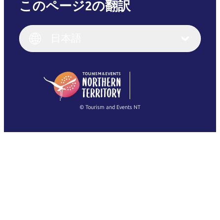
このページ2の翻訳
English
Italiano
English (UK)
日本語
Deutsch
English (US)
日本語
English
简体中文
(Singapore)
繁體中文
Français
© Tourism and Events NT
すべての写真を表示