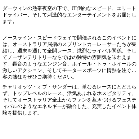
ア
ク
で
ダーウィンの熱帯夜空の下で、圧倒的なスピード、エリート
ク
と
し
ドライバー、そして刺激的なエンターテイメントをお届けし
テ
ア
ます。
た
計
ィ
ウ
い
画
ビ
ト
ノースライン・スピードウェイで開催されるこのイベントに
こ
ツ
テ
は、オーストラリア屈指のスプリントカーレーサーたちが集
ド
と
ー
ィ
結し、週末を通して全開レース、熾烈なライバル関係、そし
ア
ル
てノーザンテリトリーならではの独特の雰囲気を味わえま
す。轟音のようなエンジン音、ホイール・トゥ・ホイールの
激しいアクション、そしてモータースポーツに情熱を注ぐ観
客の熱狂をぜひご期待ください。
地
旅
チャリオッツ・オブ・サンダーは、単なるレースにとどまら
域
行
ず、トップレベルのレース、活気あふれるホスピタリティ、
ご
そしてオーストラリア全土からファンを惹きつけるフェステ
を
と
ィバルのようなエネルギーが融合した、充実したイベント体
計
に
験を提供します。
画
散
す
策
る