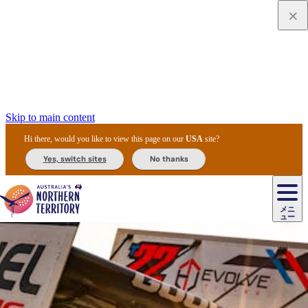
Skip to main content
Hi there, would you like to view this page on our
USA
site?
Yes, switch sites
No thanks
ジ
カ
ョ
ウ
フ
ア
ル
リ
ル
ェ
ウ
お
ル
ッ
ル/
フ
ガ
ス
ト
得
メニ
リ
カ
ト
エ
先
ー
イ
ュー
ア
テ
交
ド
な
ッ
ル
ジ
ア
住
ド
ド
リ
ィ
通
カ
ア・
プ
チ
ル
ャ/
ー
民
ダ
＆
同
ス
バ
機
カ
ア
ラ
フ
/
キ
ウ
ズ
文
宿
ー
ド
行
ス
ル
関
ド
ク
ン
ィ
ワ
ラ
デ
ャ
ェ
ロ
化
泊
ウ
リ
ツ
プ
と
＆
ゥ
テ
＆
ー
自
タ
ニ
グ
ビ
ン
ス
ッ
体
施
ィ
ン
ア
メ
リ
イ
レ
国
ィ
オ
ル
然
ル
ト
ジ
ル
ピ
ト
ク
験
設
ン
ク
ー
ン
ベ
ン
立
ビ
フ
ド
と
カ
歴
ミ
ュ
ズ・
ン
マ
グ
ン
タ
公
テ
ァ
国
野
国
史
イ
テ
ル
ア
マ
グ
ク
ズ
ト
ル
園
ィ
ー
立
生
立
と
ィ
ク
リ
ー
&
ド
公
生
公
伝
ウ
国
ー