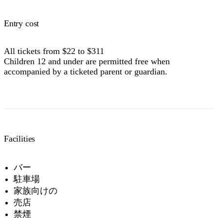
Entry cost
All tickets from $22 to $311
Children 12 and under are permitted free when
accompanied by a ticketed parent or guardian.
Facilities
バー
駐車場
家族向けの
売店
禁煙