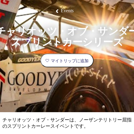
ブ
グ
ネ
ン
園
物
園
統
ィ
立
な
ル
ラ
ル
諸
釣
公
体
ズ
ン
国
旅
ナ
Events
最
島
り
園
験
保
ピ
立
の
護
ン
公
コ
も
ビ
区
グ
園
ツ
人
チャリオッツ・オブ・サンダ
ゲ
体
計
気
ー
スプリントカーシリーズ
験
画
が
シ
と
高
予
い
ョ
マイトリップに追加
約
場
旅
ン
所
行
タ
エ
イ
実
リ
プ
用
ア
ア
的
ウ
な
ト
チャリオッツ・オブ・サンダーは、ノーザンテリトリー屈指
情
バ
現
のスプリントカーレースイベントです。
報
ッ
地