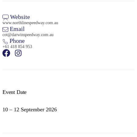
Website
www.northlinespeedway.com.au
Email
cot@darwinspeedway.com.au
Phone
検
+61 418 854 953
索:
Sign
up
Event Date
10 – 12 September 2026