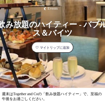
ブ
グ
ネ
ン
園
物
園
統
ィ
立
な
ル
ラ
ル
諸
釣
公
体
ズ
ン
国
旅
ナ
Events
最
島
り
園
験
保
ピ
立
の
護
ン
公
コ
も
ビ
区
グ
園
ツ
人
飲み放題のハイティー - バブ
ゲ
体
計
気
ー
ス＆バイツ
験
画
が
シ
と
高
予
い
ョ
マイトリップに追加
約
場
旅
ン
所
行
タ
エ
イ
実
リ
プ
用
ア
ア
的
ウ
な
ト
週末はTogether and Coの「飲み放題ハイティー」で、至福の
情
バ
現
午後をお過ごしください。
報
ッ
地