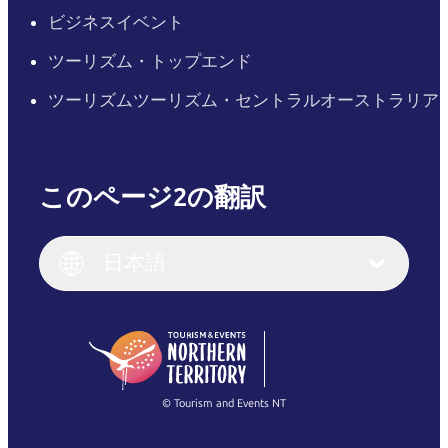
ビジネスイベント
ツーリズム・トップエンド
ツーリズムツーリズム・セントラルオーストラリア
このページ2の翻訳
English
Italiano
English (UK)
日本語
Deutsch
English (US)
日本語
English
简体中文
(Singapore)
繁體中文
Français
© Tourism and Events NT
すべての写真を表示