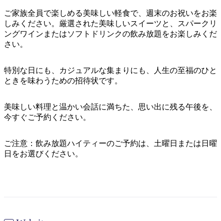
ア
ク
で
ご家族全員で楽しめる美味しい軽食で、週末のお祝いをお楽
ク
と
し
しみください。厳選された美味しいスイーツと、スパークリ
テ
ア
ングワインまたはソフトドリンクの飲み放題をお楽しみくだ
た
計
ィ
さい。
ウ
い
画
ビ
ト
こ
ツ
テ
特別な日にも、カジュアルな集まりにも、人生の至福のひと
ド
と
ー
ィ
ときを味わうための招待状です。
ア
ル
美味しい料理と温かい会話に満ちた、思い出に残る午後を、
今すぐご予約ください。
地
旅
域
ご注意：飲み放題ハイティーのご予約は、土曜日または日曜
行
ご
日をお選びください。
を
と
計
に
画
散
す
策
る