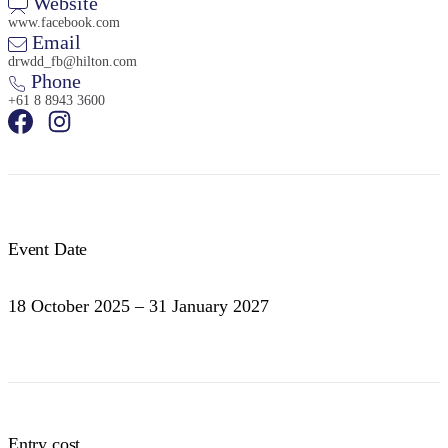
Website
www.facebook.com
Email
drwdd_fb@hilton.com
Phone
+61 8 8943 3600
検
索:
Event Date
Sign
up
18 October 2025 – 31 January 2027
Entry cost