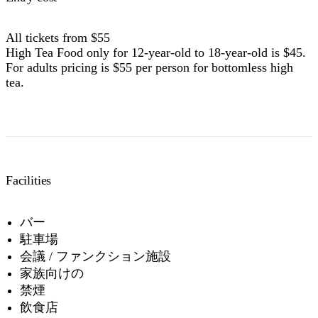
All tickets from $55
High Tea Food only for 12-year-old to 18-year-old is $45.
For adults pricing is $55 per person for bottomless high
tea.
Facilities
バー
駐車場
会議 / ファンクション施設
家族向けの
禁煙
飲食店