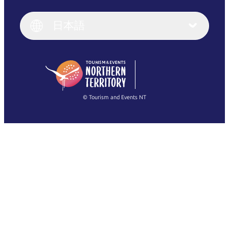
English
Italiano
English (UK)
日本語
Deutsch
English (US)
日本語
English
简体中文
(Singapore)
繁體中文
Français
© Tourism and Events NT
すべての写真を表示