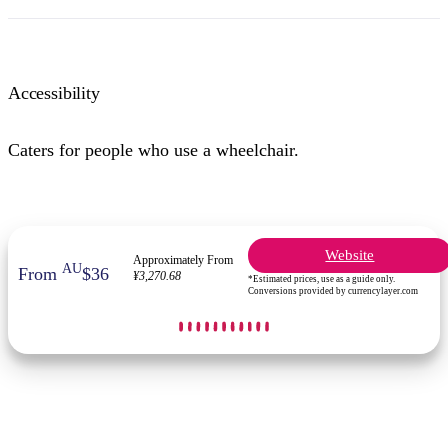
Accessibility
検
Caters for people who use a wheelchair.
索:
Sign
Website
Approximately From
up
AU
From
$36
¥3,270.68
*Estimated prices, use as a guide only.
Conversions provided by currencylayer.com