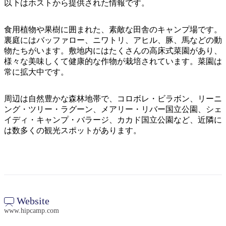
ア
以下はホストから提供された情報です。
ク
で
ク
と
し
テ
食用植物や果樹に囲まれた、素敵な田舎のキャンプ場です。
ア
た
計
裏庭にはバッファロー、ニワトリ、アヒル、豚、馬などの動
ィ
ウ
い
画
物たちがいます。敷地内にはたくさんの高床式菜園があり、
ビ
ト
様々な美味しくて健康的な作物が栽培されています。菜園は
こ
ツ
テ
常に拡大中です。
ド
と
ー
ィ
ア
ル
周辺は自然豊かな森林地帯で、コロボレ・ビラボン、リーニ
ング・ツリー・ラグーン、メアリー・リバー国立公園、シェ
イディ・キャンプ・バラージ、カカド国立公園など、近隣に
地
は数多くの観光スポットがあります。
旅
域
行
ご
を
と
計
に
画
散
Website
す
策
www.hipcamp.com
る