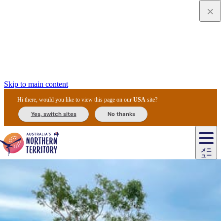
Skip to main content
Hi there, would you like to view this page on our
USA
site?
Yes, switch sites
No thanks
ジ
カ
ョ
ウ
フ
ア
ル
リ
ル
ェ
ウ
お
ル
ッ
ル/
フ
ガ
ス
ト
得
メニ
リ
カ
ト
エ
先
ー
イ
ュー
ア
テ
交
ド
な
ッ
ル
ジ
ア
住
ド
ド
リ
ィ
通
カ
ア・
プ
チ
ル
ャ/
ー
民
ダ
＆
同
ス
バ
機
カ
ア
ラ
フ
/
キ
ウ
ズ
文
宿
ー
ド
行
ス
ル
関
ド
ク
ン
ィ
ワ
ラ
デ
ャ
ェ
ロ
化
泊
ウ
リ
ツ
プ
と
＆
ゥ
テ
＆
ー
自
タ
ニ
グ
ビ
ン
ス
ッ
体
施
ィ
ン
ア
メ
リ
イ
レ
国
ィ
オ
ル
然
ル
ト
ジ
ル
ピ
ト
ク
験
設
ン
ク
ー
ン
ベ
ン
立
ビ
フ
ド
と
カ
歴
ミ
ュ
ズ・
ン
マ
グ
ン
タ
公
テ
ァ
国
野
国
史
イ
テ
ル
ア
マ
グ
ク
ズ
ト
ル
園
ィ
ー
立
生
立
と
ィ
ク
リ
ー
&
ド
公
生
公
伝
ウ
国
ー