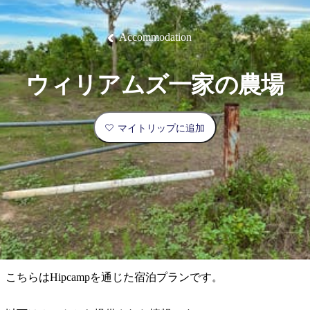
ブ
グ
ネ
ン
園
物
園
統
ィ
立
な
ル
ラ
ル
諸
釣
公
体
ズ
ン
国
旅
ナ
最
島
り
園
験
保
ピ
立
の
Accommodation
護
ン
公
コ
も
ビ
区
グ
園
ツ
人
ゲ
ウィリアムズ一家の農場
体
計
気
ー
験
画
が
シ
と
高
マイトリップに追加
予
い
ョ
約
場
旅
ン
所
行
タ
エ
イ
実
リ
プ
用
ア
ア
的
ウ
な
ト
こちらはHipcampを通じた宿泊プランです。
情
バ
現
報
ッ
地