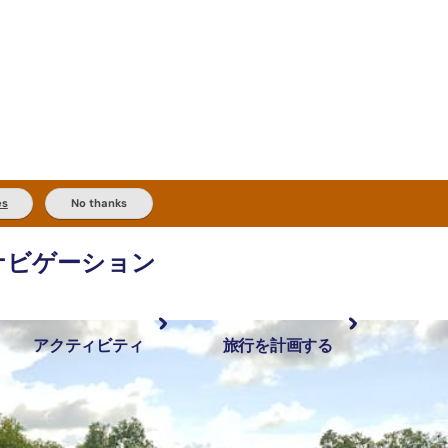
es
No thanks
ナビゲーション
アクティビティ
旅行を計画する
最も人気が高い場所
計画と予約
体験
旅行タイプ
アウトバックとアウトドア
実用的な情報
現地でしたいこと
計画ツール
地域ごとに散
検索: