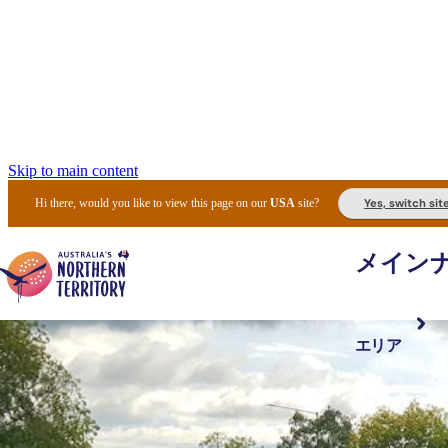
Skip to main content
Yes, switch sit
Hi there, would you like to view this page on our
USA
site?
メイン
エリア