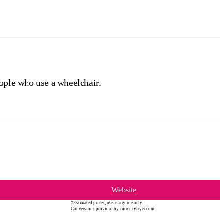
eople who use a wheelchair.
Website
*Estimated prices, use as a guide only.
Conversions provided by currencylayer.com