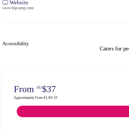
Website
www.hipcamp.com
Accessibility
Caters for p
From
$37
AU
Approximately From
¥3,361.53