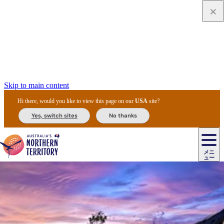
Skip to main content
Hi there, would you like to view this page on our
USA
site?
Yes, switch sites
No thanks
ジ
カ
ョ
ウ
フ
ア
ル
リ
ル
ェ
ウ
お
ル
ッ
ル/
フ
ガ
ス
ト
得
メニ
リ
カ
ト
エ
先
ー
イ
ュー
ア
テ
交
ド
な
ッ
ル
ジ
ア
住
ド
ド
リ
ィ
通
カ
ア・
プ
チ
ル
ャ/
ー
民
ダ
＆
同
ス
バ
機
カ
ア
ラ
フ
/
キ
ウ
ズ
文
宿
ー
ド
行
ス
ル
関
ド
ク
ン
ィ
ワ
ラ
デ
ャ
ェ
ロ
化
泊
ウ
リ
ツ
プ
と
＆
ゥ
テ
＆
ー
自
タ
ニ
グ
ビ
ン
ス
ッ
体
施
ィ
ン
ア
メ
リ
イ
レ
国
ィ
オ
ル
然
ル
ト
ジ
ル
ピ
ト
ク
験
設
ン
ク
ー
ン
ベ
ン
立
ビ
フ
ド
と
カ
歴
ミ
ュ
ズ・
ン
マ
グ
ン
タ
公
テ
ァ
国
野
国
史
イ
テ
ル
ア
マ
グ
ク
ズ
ト
ル
園
ィ
ー
立
生
立
と
ィ
ク
リ
ー
&
ド
公
生
公
伝
ウ
国
ー