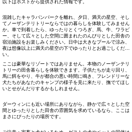
ア
以下はホストから提供された情報です。
ク
で
ク
と
し
テ
混雑したキャラバンパークを離れ、夕日、満天の星空、そし
ア
た
計
てノーザンテリトリーならではの暮らしを体験してみません
ィ
ウ
い
画
か。車で到着したら、ゆったりとくつろぎ、馬、牛、ワラビ
ビ
ト
ー、そして広々とした空間に囲まれたのんびりとした田舎の
こ
ツ
テ
宿泊施設をお楽しみください。日中は大きなプールで涼み、
ド
と
ー
ィ
夜は想像以上に満天の星空の下でゆったりとお過ごしくださ
ア
ル
い。
ここは豪華なリゾートではありません。本物のノーザンテリ
トリーの田舎暮らしを体験できます。子供たちが走り回り、
地
馬に餌をやり、牛が都合の悪い時間に鳴き、フレンドリーな
旅
犬たちがあなたのキャンプの様子を見に来たり、撫でてほし
域
行
いとせがんだりするかもしれません。
ご
を
と
計
ダーウィンにも近い場所にありながら、静かで広々とした空
に
間とゆったりとした田舎の雰囲気を求めているなら、ここは
画
散
まさにぴったりの場所です。
す
策
る