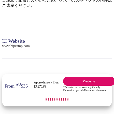
ご注意：家畜と犬がいるため、ゲストの犬やペットの同伴は
ご遠慮ください。
検
索:
Website
www.hipcamp.com
Sign
up
Website
Approximately From
AU
From
$36
¥3,270.68
*Estimated prices, use as a guide only.
Conversions provided by currencylayer.com