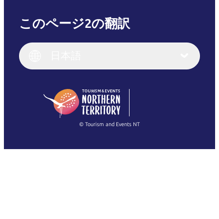
このページ2の翻訳
English
Italiano
English (UK)
日本語
Deutsch
English (US)
日本語
English
简体中文
(Singapore)
繁體中文
Français
© Tourism and Events NT
すべての写真を表示