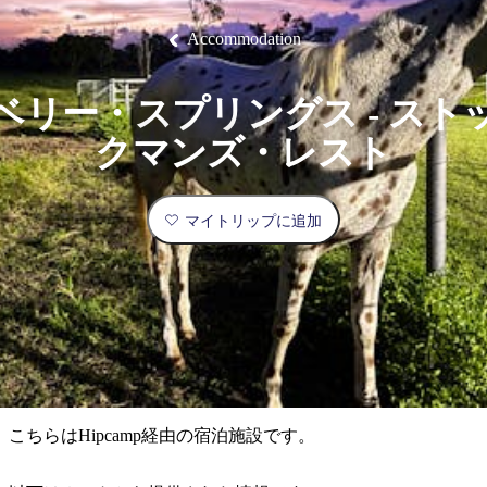
ブ
グ
ネ
ン
園
物
園
統
ィ
立
な
ル
ラ
ル
諸
釣
公
体
ズ
ン
国
旅
ナ
Accommodation
最
島
り
園
験
保
ピ
立
の
護
ン
公
コ
も
ビ
区
グ
園
ツ
人
ベリー・スプリングス - スト
ゲ
体
計
気
ー
クマンズ・レスト
験
画
が
シ
と
高
予
い
ョ
マイトリップに追加
約
場
旅
ン
所
行
タ
エ
イ
実
リ
プ
用
ア
ア
的
ウ
な
ト
こちらはHipcamp経由の宿泊施設です。
情
バ
現
報
ッ
地