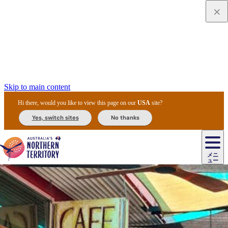
Skip to main content
Hi there, would you like to view this page on our
USA
site?
Yes, switch sites
No thanks
ジ
カ
ョ
ウ
フ
ア
ル
リ
ル
ェ
ウ
お
ル
ッ
ル/
フ
ガ
ス
ト
得
メニ
リ
カ
ト
エ
先
ー
イ
ュー
ア
テ
交
ド
な
ッ
ル
ジ
ア
住
ド
ド
リ
ィ
通
カ
ア・
プ
チ
ル
ャ/
ー
民
ダ
＆
同
ス
バ
機
カ
ア
ラ
フ
/
キ
ウ
ズ
文
宿
ー
ド
行
ス
ル
関
ド
ク
ン
ィ
ワ
ラ
デ
ャ
ェ
ロ
化
泊
ウ
リ
ツ
プ
と
＆
ゥ
テ
＆
ー
自
タ
ニ
グ
ビ
ン
ス
ッ
体
施
ィ
ン
ア
メ
リ
イ
レ
国
ィ
オ
ル
然
ル
ト
ジ
ル
ピ
ト
ク
験
設
ン
ク
ー
ン
ベ
ン
立
ビ
フ
ド
と
カ
歴
ミ
ュ
ズ・
ン
マ
グ
ン
タ
公
テ
ァ
国
野
国
史
イ
テ
ル
ア
マ
グ
ク
ズ
ト
ル
園
ィ
ー
立
生
立
と
ィ
ク
リ
ー
&
ド
公
生
公
伝
ウ
国
ー