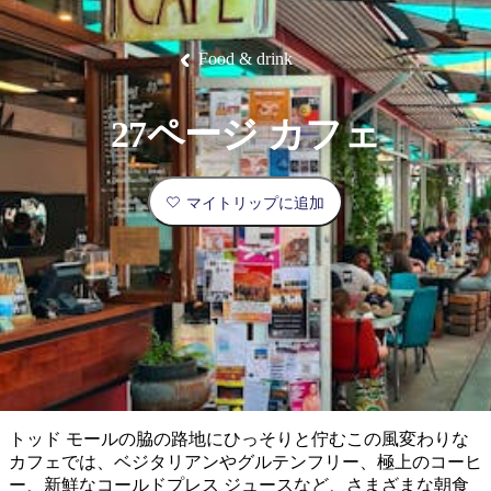
ブ
グ
ネ
ン
園
物
園
統
ィ
立
な
ル
ラ
ル
諸
釣
公
体
ズ
ン
国
旅
ナ
最
島
り
園
験
保
ピ
立
の
Food & drink
護
ン
公
コ
も
ビ
区
グ
園
ツ
人
ゲ
27ページ カフェ
体
計
気
ー
験
画
が
シ
と
高
マイトリップに追加
予
い
ョ
約
場
旅
ン
所
行
タ
エ
イ
実
リ
プ
用
ア
ア
的
ウ
な
ト
トッド モールの脇の路地にひっそりと佇むこの風変わりな
情
バ
現
カフェでは、ベジタリアンやグルテンフリー、極上のコーヒ
報
ッ
地
ー、新鮮なコールドプレス ジュースなど、さまざまな朝食