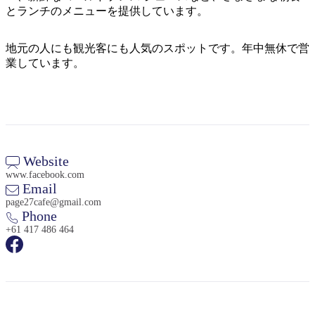
ア
ク
とランチのメニューを提供しています。
で
ク
と
し
テ
ア
地元の人にも観光客にも人気のスポットです。年中無休で営
た
計
ィ
業しています。
ウ
い
画
ビ
ト
こ
ツ
テ
ド
と
ー
ィ
ア
ル
Website
www.facebook.com
地
Email
旅
域
page27cafe@gmail.com
行
Phone
ご
を
+61 417 486 464
と
計
に
画
散
す
策
る