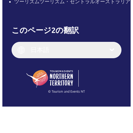
ツーリズムツーリズム・セントラルオーストラリア
このページ2の翻訳
English
Italiano
English (UK)
日本語
Deutsch
English (US)
日本語
English
简体中文
(Singapore)
繁體中文
Français
© Tourism and Events NT
すべての写真を表示