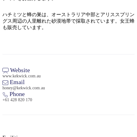
ア
ク
で
ク
と
し
ハチミツと蜂の巣は、オーストラリア中部とアリススプリン
テ
ア
グス周辺の人里離れた砂漠地帯で採取されています。女王蜂
た
計
ィ
も販売しています。
ウ
い
画
ビ
ト
こ
ツ
テ
ド
と
ー
ィ
ア
ル
Website
www.kekwick.com.au
地
Email
旅
域
honey@kekwick.com.au
行
Phone
ご
を
+61 428 820 170
と
計
に
画
散
す
策
る