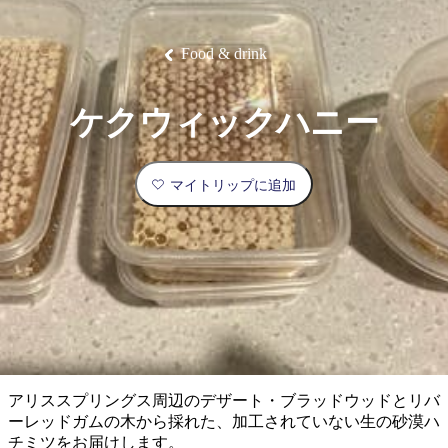
ブ
グ
ネ
ン
園
物
園
統
ィ
立
な
ル
ラ
ル
諸
釣
公
体
ズ
ン
国
旅
ナ
最
島
り
園
験
保
ピ
立
の
Food & drink
護
ン
公
コ
も
ビ
区
グ
園
ツ
人
ゲ
ケクウィックハニー
体
計
気
ー
験
画
が
シ
と
高
マイトリップに追加
予
い
ョ
約
場
旅
ン
所
行
タ
エ
イ
実
リ
プ
用
ア
ア
的
ウ
な
ト
アリススプリングス周辺のデザート・ブラッドウッドとリバ
情
バ
現
ーレッドガムの木から採れた、加工されていない生の砂漠ハ
報
ッ
地
チミツをお届けします。