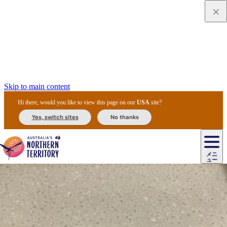
Skip to main content
Hi there, would you like to view this page on our
USA
site?
Yes, switch sites
No thanks
ジ
カ
ョ
ウ
フ
ア
ル
リ
ル
ェ
ウ
お
ル
ッ
ル/
フ
ガ
ス
ト
得
メニ
リ
カ
ト
エ
先
ー
イ
ュー
ア
テ
交
ド
な
ッ
ル
ジ
ア
住
ド
ド
リ
ィ
通
カ
ア・
プ
チ
ル
ャ/
ー
民
ダ
＆
同
ス
バ
機
カ
ア
ラ
フ
/
キ
ウ
ズ
文
宿
ー
ド
行
ス
ル
関
ド
ク
ン
ィ
ワ
ラ
デ
ャ
ェ
ロ
化
泊
ウ
リ
ツ
プ
と
＆
ゥ
テ
＆
ー
自
タ
ニ
グ
ビ
ン
ス
ッ
体
施
ィ
ン
ア
メ
リ
イ
レ
国
ィ
オ
ル
然
ル
ト
ジ
ル
ピ
ト
ク
験
設
ン
ク
ー
ン
ベ
ン
立
ビ
フ
ド
と
カ
歴
ミ
ュ
ズ・
ン
マ
グ
ン
タ
公
テ
ァ
国
野
国
史
イ
テ
ル
ア
マ
グ
ク
ズ
ト
ル
園
ィ
ー
立
生
立
と
ィ
ク
リ
ー
&
ド
公
生
公
伝
ウ
国
ー