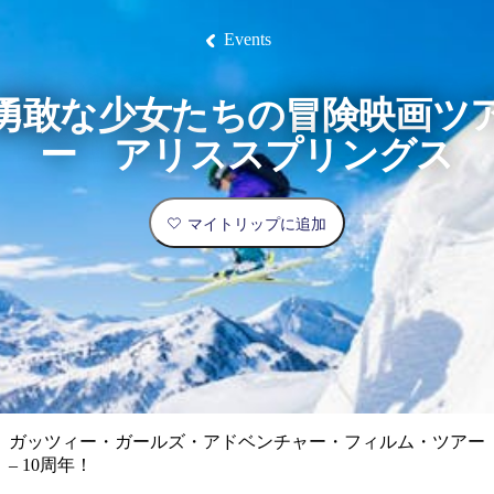
ブ
グ
ネ
ン
園
物
園
統
ィ
立
な
ル
ラ
ル
諸
釣
公
体
ズ
ン
国
旅
ナ
Events
最
島
り
園
験
保
ピ
立
の
護
ン
公
コ
も
ビ
区
グ
園
ツ
人
勇敢な少女たちの冒険映画ツ
ゲ
体
計
気
ー
ー アリススプリングス
験
画
が
シ
と
高
予
い
ョ
マイトリップに追加
約
場
旅
ン
所
行
タ
エ
イ
実
リ
プ
用
ア
ア
的
ウ
な
ト
ガッツィー・ガールズ・アドベンチャー・フィルム・ツアー
情
バ
現
– 10周年！
報
ッ
地