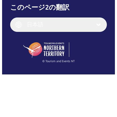
このページ2の翻訳
English
Italiano
English (UK)
日本語
Deutsch
English (US)
日本語
English
简体中文
(Singapore)
繁體中文
Français
© Tourism and Events NT
すべての写真を表示