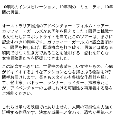
ア
ク
で
10年間のインスピレーション。10年間のコミュニティ。10年
ク
と
し
間の勇気。
テ
ア
た
計
ィ
ウ
い
画
オーストラリア屈指のアドベンチャー・フィルム・ツアー、
ビ
ト
ガッツィー・ガールズが10周年を迎えました！限界に挑戦す
こ
ツ
テ
る女性たちにスポットライトを当てたこのツアーは、まさに
ド
と
ー
ィ
記念すべき10周年です。ガッツィー・ガールズは設立当初か
ア
ル
ら、限界を押し広げ、既成概念を打ち破り、勇気とは単なる
瞬間ではなく生き方であることを証明する、恐れを知らない
女性冒険家たちを応援してきました。
地
この記念すべき年に、世界中の素晴らしい女性たちの、心臓
旅
がドキドキするようなアクションと心を揺さぶる物語を2時
域
行
間半お届けします。長さもスタイルも多様な作品群を通し
ご
て、登山家、パドラー、ランナー、ライダー、探検家たち
を
と
が、アドベンチャーの世界における可能性を再定義する姿を
計
に
ご堪能ください。
画
散
す
策
これらは単なる映画ではありません。人間の可能性を力強く
る
証明する作品です。決意が成果へと変わり、恐怖が勇気へと