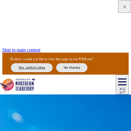
Skip to main content
Hi there, would you like to view this page on our
USA
site?
Yes, switch sites
No thanks
ジ
カ
ョ
ウ
フ
ア
ル
リ
ル
ェ
ウ
お
ル
ッ
ル/
フ
ガ
ス
ト
得
メニ
リ
カ
ト
エ
先
ー
イ
ュー
ア
テ
交
ド
な
ッ
ル
ジ
ア
住
ド
ド
リ
ィ
通
カ
ア・
プ
チ
ル
ャ/
ー
民
ダ
＆
同
ス
バ
機
カ
ア
ラ
フ
/
キ
ウ
ズ
文
宿
ー
ド
行
ス
ル
関
ド
ク
ン
ィ
ワ
ラ
デ
ャ
ェ
ロ
化
泊
ウ
リ
ツ
プ
と
＆
ゥ
テ
＆
ー
自
タ
ニ
グ
ビ
ン
ス
ッ
体
施
ィ
ン
ア
メ
リ
イ
レ
国
ィ
オ
ル
然
ル
ト
ジ
ル
ピ
ト
ク
験
設
ン
ク
ー
ン
ベ
ン
立
ビ
フ
ド
と
カ
歴
ミ
ュ
ズ・
ン
マ
グ
ン
タ
公
テ
ァ
国
野
国
史
イ
テ
ル
ア
マ
グ
ク
ズ
ト
ル
園
ィ
ー
立
生
立
と
ィ
ク
リ
ー
&
ド
公
生
公
伝
ウ
国
ー