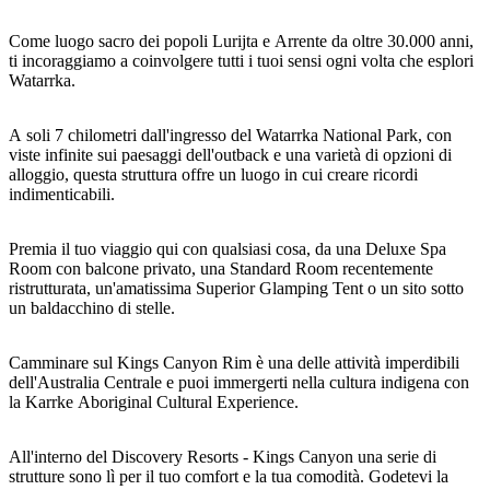
Come luogo sacro dei popoli Lurijta e Arrente da oltre 30.000 anni,
ti incoraggiamo a coinvolgere tutti i tuoi sensi ogni volta che esplori
Watarrka.
Cerca:
A soli 7 chilometri dall'ingresso del Watarrka National Park, con
viste infinite sui paesaggi dell'outback e una varietà di opzioni di
alloggio, questa struttura offre un luogo in cui creare ricordi
Sign
indimenticabili.
up
Premia il tuo viaggio qui con qualsiasi cosa, da una Deluxe Spa
Room con balcone privato, una Standard Room recentemente
ristrutturata, un'amatissima Superior Glamping Tent o un sito sotto
un baldacchino di stelle.
Camminare sul Kings Canyon Rim è una delle attività imperdibili
dell'Australia Centrale e puoi immergerti nella cultura indigena con
la Karrke Aboriginal Cultural Experience.
All'interno del Discovery Resorts - Kings Canyon una serie di
strutture sono lì per il tuo comfort e la tua comodità. Godetevi la