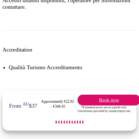
Accesso disabili disponibili, l'operatore per informazioni
contattare.
Accreditation
Qualità Turismo Accreditamento
Book now
Approximately €22.82
AU
From
$37
– €348.45
*Estimated prices, use as a guide only.
Conversions provided by currencylayer.com