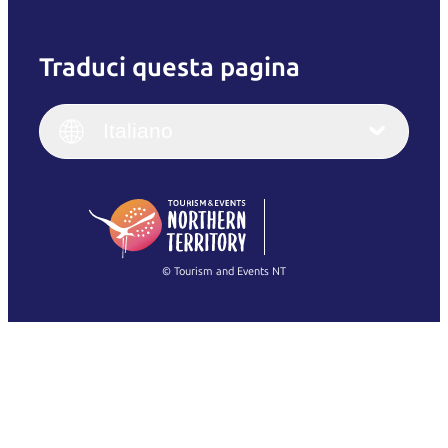
Traduci questa pagina
English
Italiano
English (UK)
Italiano
Deutsch
English (US)
日本語
English
简体中文
(Singapore)
繁體中文
Français
© Tourism and Events NT
Mostra tutte le foto