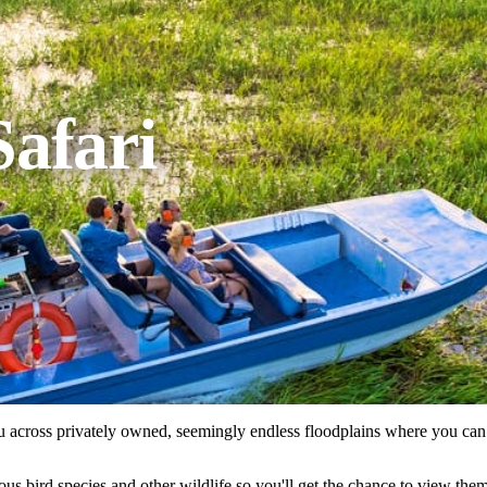
Safari
you across privately owned, seemingly endless floodplains where you can
us bird species and other wildlife so you'll get the chance to view the