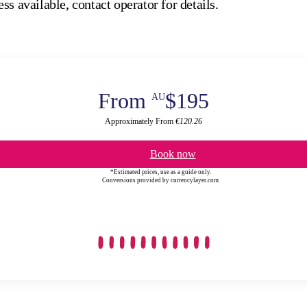
ss available, contact operator for details.
From
$195
AU
Approximately From
€120.26
Book now
*Estimated prices, use as a guide only.
Conversions provided by currencylayer.com