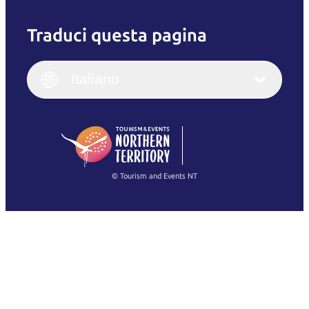
Traduci questa pagina
English
Italiano
English (UK)
Italiano
Deutsch
English (US)
日本語
English
简体中文
(Singapore)
繁體中文
Français
© Tourism and Events NT
Mostra tutte le foto