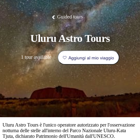
Litchfield
fauna
Park
tradizione
Arnhem
all’insegna
Luoghi
Esperienze
Isole
Land
del
I
Pianifica
Tiwi
Pesca
orientale.
lusso
da
Camping
Il
Idee
Tjorita
Guided tours
e
Nitmiluk
di
/
luoghi
e
visitare
Mataranka
glamping
Gorge
viaggio
Karlu
Parco
Karlu/Devils
Nazionale
più
prenota
Marbles
Maguk
dei
Tipo
Uluru Astro Tours
popolari
West
di
MacDonnell
viaggiatore
Informazioni
1 tour available
Cosa
Aggiungi al mio viaggio
Outback
pratiche
fare
e
Le
attività
esperienze
all'aperto
Strumenti
migliori
per
Pianifica
pianificare
il
Esplora
il
viaggio
per
viaggio
Uluru Astro Tours è l'unico operatore autorizzato per l'osservazione
regioni
notturna delle stelle all'interno del Parco Nazionale Uluru-Kata
Tjuta, dichiarato Patrimonio dell'Umanità dall'UNESCO.