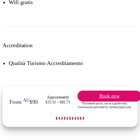
Wifi gratis
Accreditation
Qualità Turismo Accreditamento
Book now
Approximately
AU
From
$90
€55.51 – €85.73
*Estimated prices, use as a guide only.
Conversions provided by currencylayer.com