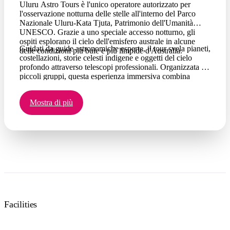
Uluru Astro Tours è l'unico operatore autorizzato per
l'osservazione notturna delle stelle all'interno del Parco
Nazionale Uluru-Kata Tjuta, Patrimonio dell'Umanità
UNESCO. Grazie a uno speciale accesso notturno, gli
ospiti esplorano il cielo dell'emisfero australe in alcune
Guidati da guide astronomiche esperte, il tour svela pianeti,
delle condizioni più buie e più limpide d'Australia.
costellazioni, storie celesti indigene e oggetti del cielo
profondo attraverso telescopi professionali. Organizzata in
piccoli gruppi, questa esperienza immersiva combina
scienza, narrazione e l'atmosfera unica del Red Centre per
una notte indimenticabile sotto il cielo dell'Outback.
Mostra di più
Facilities