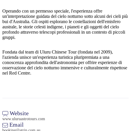
Operando con un permesso speciale, l'esperienza offre
un'interpretazione guidata del cielo notturno sotto alcuni dei cieli più
bui d'Australia. Gli ospiti esplorano le costellazioni dell'emisfero
Cerca:
australe, le storie celesti indigene, i pianeti e gli oggetti del cielo
profondo attraverso telescopi professionali in un contesto di piccoli
gruppi.
Sign
Fondata dal team di Uluru Chinese Tour (fondata nel 2009),
up
l'azienda unisce un'esperienza turistica pluripremiata a una
conoscenza approfondita dell'astronomia per offrire esperienze di
osservazione del cielo notturno immersive e culturalmente rispettose
nel Red Centre.
Website
www.uluruastrotours.com
Email
booking@atrip.com.au