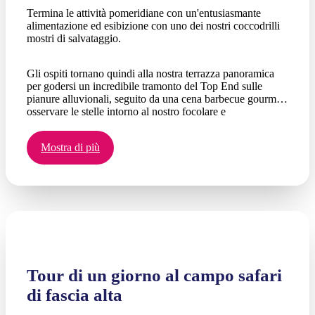
Termina le attività pomeridiane con un'entusiasmante
alimentazione ed esibizione con uno dei nostri coccodrilli
mostri di salvataggio.
Gli ospiti tornano quindi alla nostra terrazza panoramica
per godersi un incredibile tramonto del Top End sulle
pianure alluvionali, seguito da una cena barbecue gourmet,
osservare le stelle intorno al nostro focolare e
un'indimenticabile esperienza di glamping nell'entroterra
con una deliziosa colazione all'inglese la mattina
Mostra di più
successiva.
Tour di un giorno al campo safari
di fascia alta