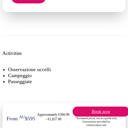
Activities
Osservazione uccelli
Campeggio
Passeggiate
Book now
Approximately €366.96
AU
From
$595
*Estimated prices, use as a guide only.
– €1,837.86
Conversions provided by
currencylayer.com