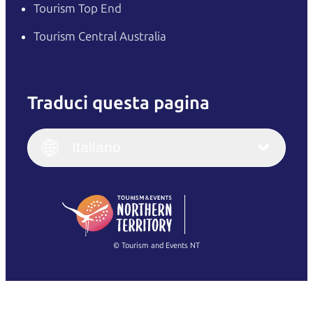
Tourism Top End
Tourism Central Australia
Traduci questa pagina
English
Italiano
English (UK)
Italiano
Deutsch
English (US)
日本語
English
简体中文
(Singapore)
繁體中文
Français
© Tourism and Events NT
Mostra tutte le foto