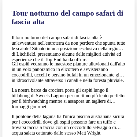
Tour notturno del campo safari di
fascia alta
Il tour notturno del campo safari di fascia alta è
un'avventura nell'entroterra da non perdere che spunta tutte
le scatole! Situato in una posizione esclusiva nella regione
di Litchfield, presentiamo alcune delle migliori attività ed
esperienze che il Top End ha da offrire.
Gli ospiti vedranno le maestose pianure alluvionali dall'alto
in un volo panoramico in elicottero e avvisteranno
coccodrilli, uccelli e persino bufali in un emozionante giro
in idroscivolante attraverso i canali e nella foresta pluviale.
La nostra barca da crociera porta gli ospiti lungo il
billabong di Sweets Lagoon per un ritmo più lento perfetto
per il birdwatching mentre si assapora un tagliere di
formaggi gourmet.
Il pontone della laguna ha l'unica piscina australiana sicura
per i coccodrilli dove gli ospiti possono fare un tuffo e
trovarsi faccia a faccia con un coccodrillo selvaggio di
acqua salata catturato dallo stesso Matt Wright.