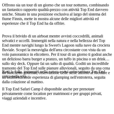
Offrono sia un tour di un giorno che un tour notturno, combinando
un fantastico rapporto qualità-prezzo con attività Top End davvero
uniche. Situato in una posizione esclusiva al largo del sistema del
fiume Finnis, mette in mostra alcune delle migliori attività ed
Cerca:
esperienze che il Top End ha da offrire.
Prova il brivido di un airboat mentre avvisti coccodrilli, animali
selvatici e uccelli. Immergiti nella natura e nella bellezza del Top
Sign
End mentre navighi lungo la Sweet's Lagoon sulla nave da crociera
up
fluviale. Scopri la meraviglia dell'area circostante con vista da un
volo panoramico in elicottero. Per il tour di un giorno ti godrai anche
un delizioso barra burger a pranzo, un tuffo in piscina o un drink
sullo sky deck. Oppure fai un salto di qualità. Goditi un incredibile
tramonto del Top End sulle pianure alluvionali, seguito da una cena
Batti la folla, immergiti nella natura e vivi un'avventura Top End
da banchetto gourmet, osservazione delle stelle attorno al focolare e
unica nella vita.
un'indimenticabile esperienza di glamping nell'entroterra, seguita
dalla colazione al mattino.
Il Top End Safari Camp è disponibile anche per prenotare
privatamente come location per matrimoni e per gruppi privati,
viaggi aziendali e incentive.