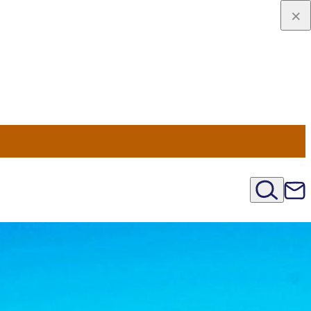
viaggio
oni