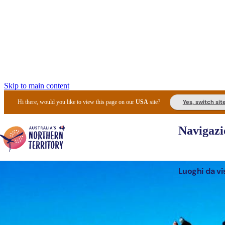
Skip to main content
Yes, switch sit
Hi there, would you like to view this page on our
USA
site?
Navigazi
Luoghi da vi
Pianifi
I l