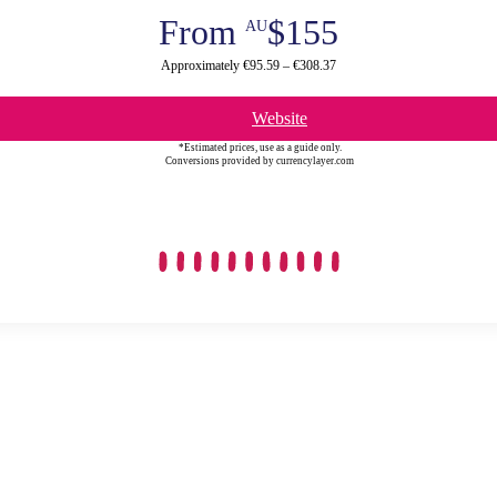
From
$155
AU
Approximately €95.59 – €308.37
Website
*Estimated prices, use as a guide only.
Conversions provided by currencylayer.com