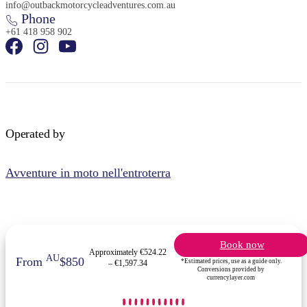
info@outbackmotorcycleadventures.com.au
Phone
+61 418 958 902
Operated by
Avventure in moto nell'entroterra
Book now
Approximately €524.22
AU
From
$850
*Estimated prices, use as a guide only.
– €1,597.34
Conversions provided by
currencylayer.com