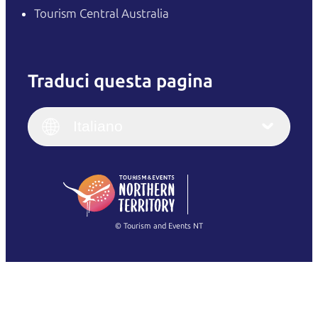
Tourism Central Australia
Traduci questa pagina
English
Italiano
English (UK)
Italiano
Deutsch
English (US)
日本語
English
简体中文
(Singapore)
繁體中文
Français
© Tourism and Events NT
Mostra tutte le foto