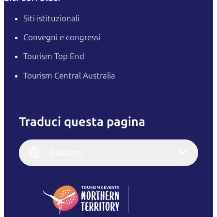
Siti istituzionali
Convegni e congressi
Tourism Top End
Tourism Central Australia
Traduci questa pagina
English
Italiano
English (UK)
Italiano
Deutsch
English (US)
日本語
English
简体中文
(Singapore)
繁體中文