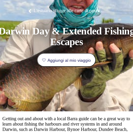
Litchfield
fauna
Park
tradizione
Arnhem
all’insegna
Luoghi
Esperienze
Isole
Land
del
L'estuario sfugge alle carte di pesca
I
Pianifica
Tiwi
Pesca
orientale.
lusso
da
Camping
Il
Idee
Tjorita
e
Nitmiluk
di
/
luoghi
e
visitare
Mataranka
glamping
Gorge
viaggio
Karlu
Parco
Karlu/Devils
Nazionale
più
prenota
Darwin Day & Extended Fishin
Marbles
Maguk
dei
Tipo
popolari
West
di
Escapes
MacDonnell
viaggiatore
Informazioni
Cosa
Outback
pratiche
Aggiungi al mio viaggio
fare
e
Le
attività
esperienze
all'aperto
Strumenti
migliori
per
Pianifica
pianificare
il
Esplora
il
viaggio
per
viaggio
Getting out and about with a local Barra guide can be a great way to
regioni
learn about fishing the harbours and river systems in and around
Darwin, such as Darwin Harbour, Bynoe Harbour, Dundee Beach,