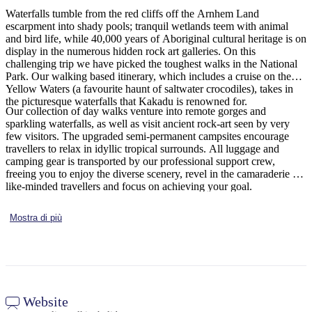
Waterfalls tumble from the red cliffs off the Arnhem Land
escarpment into shady pools; tranquil wetlands teem with animal
and bird life, while 40,000 years of Aboriginal cultural heritage is on
display in the numerous hidden rock art galleries. On this
Cerca:
challenging trip we have picked the toughest walks in the National
Park. Our walking based itinerary, which includes a cruise on the
Yellow Waters (a favourite haunt of saltwater crocodiles), takes in
the picturesque waterfalls that Kakadu is renowned for.
Our collection of day walks venture into remote gorges and
Sign
sparkling waterfalls, as well as visit ancient rock-art seen by very
up
few visitors. The upgraded semi-permanent campsites encourage
travellers to relax in idyllic tropical surrounds. All luggage and
camping gear is transported by our professional support crew,
freeing you to enjoy the diverse scenery, revel in the camaraderie of
like-minded travellers and focus on achieving your goal.
Mostra di più
Website