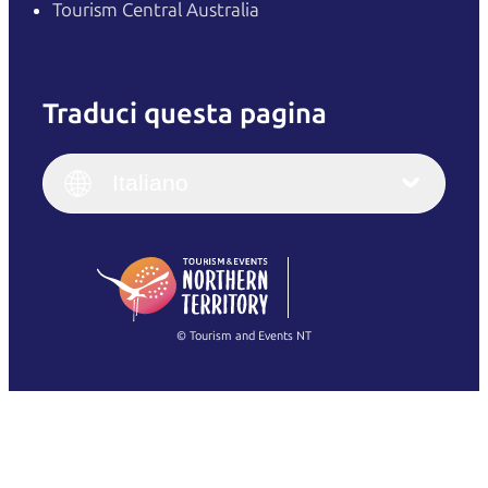
Tourism Central Australia
Traduci questa pagina
English
Italiano
English (UK)
Italiano
Deutsch
English (US)
日本語
English
简体中文
(Singapore)
繁體中文
Français
© Tourism and Events NT
Mostra tutte le foto