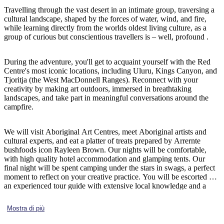
Travelling through the vast desert in an intimate group, traversing a
cultural landscape, shaped by the forces of water, wind, and fire,
while learning directly from the worlds oldest living culture, as a
group of curious but conscientious travellers is – well, profound .
Cerca:
During the adventure, you'll get to acquaint yourself with the Red
Centre's most iconic locations, including Uluru, Kings Canyon, and
Tjoritja (the West MacDonnell Ranges). Reconnect with your
Sign
creativity by making art outdoors, immersed in breathtaking
up
landscapes, and take part in meaningful conversations around the
campfire.
We will visit Aboriginal Art Centres, meet Aboriginal artists and
cultural experts, and eat a platter of treats prepared by Arrernte
bushfoods icon Rayleen Brown. Our nights will be comfortable,
with high quality hotel accommodation and glamping tents. Our
final night will be spent camping under the stars in swags, a perfect
moment to reflect on your creative practice. You will be escorted by
an experienced tour guide with extensive local knowledge and a
passion for this desert ecosystem for the entire trip.
Mostra di più