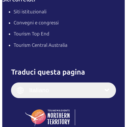
Siti istituzionali
Convegni e congressi
Tourism Top End
Tourism Central Australia
Traduci questa pagina
English
Italiano
English (UK)
Italiano
Deutsch
English (US)
日本語
English
简体中文
(Singapore)
繁體中文