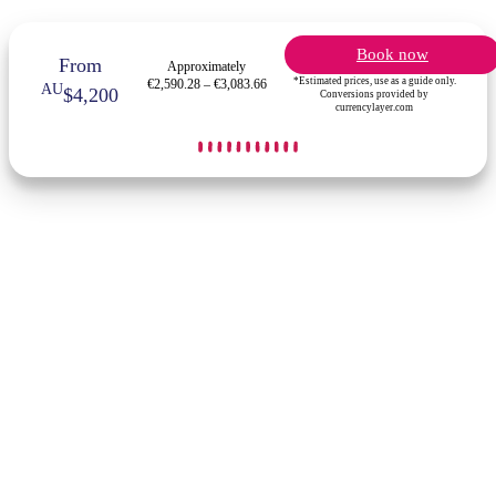
Book now
From
Approximately
*Estimated prices, use as a guide only.
€2,590.28 – €3,083.66
AU
$4,200
Conversions provided by
currencylayer.com