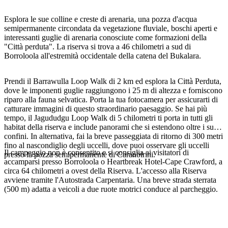
Esplora le sue colline e creste di arenaria, una pozza d'acqua
semipermanente circondata da vegetazione fluviale, boschi aperti e
interessanti guglie di arenaria conosciute come formazioni della
Cerca:
"Città perduta". La riserva si trova a 46 chilometri a sud di
Borroloola all'estremità occidentale della catena del Bukalara.
Prendi il Barrawulla Loop Walk di 2 km ed esplora la Città Perduta,
Sign
dove le imponenti guglie raggiungono i 25 m di altezza e forniscono
up
riparo alla fauna selvatica. Porta la tua fotocamera per assicurarti di
catturare immagini di questo straordinario paesaggio. Se hai più
tempo, il Jagududgu Loop Walk di 5 chilometri ti porta in tutti gli
habitat della riserva e include panorami che si estendono oltre i suoi
confini. In alternativa, fai la breve passeggiata di ritorno di 300 metri
fino al nascondiglio degli uccelli, dove puoi osservare gli uccelli
Il campeggio non è consentito e si consiglia ai visitatori di
presso la pozza semipermanente di Caranbirini.
accamparsi presso Borroloola o Heartbreak Hotel-Cape Crawford, a
circa 64 chilometri a ovest della Riserva. L'accesso alla Riserva
avviene tramite l'Autostrada Carpentaria. Una breve strada sterrata
(500 m) adatta a veicoli a due ruote motrici conduce al parcheggio.