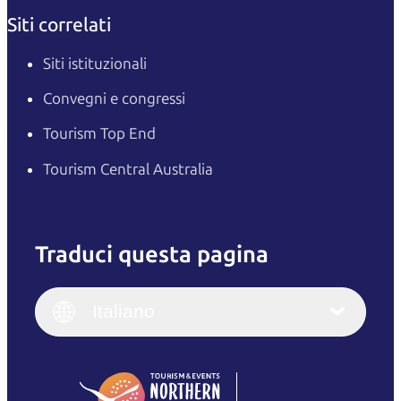
Siti correlati
Siti istituzionali
Convegni e congressi
Tourism Top End
Tourism Central Australia
Traduci questa pagina
English
Italiano
English (UK)
Italiano
Deutsch
English (US)
日本語
English
简体中文
(Singapore)