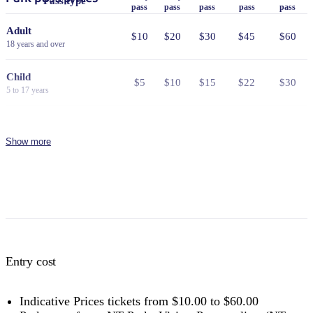
Pass type
pass
pass
pass
pass
pass
Adult
$10
$20
$30
$45
$60
18 years and over
Child
$5
$10
$15
$22
$30
5 to 17 years
Family
$25
$50
$75
$110
$150
2 adults and 4 children
Show more
Concession
Holders of Australian Government
$8
$16
$24
$36
$48
issued Seniors Card, Pensioner
Concession Card or DVA Card.
NT residents don't need a visitor pass but may be asked to
show proof of residency, such as a valid NT driver licence.
Entry cost
Buy your pass online
or find out more about
passes &
permits in the NT
.
Indicative Prices tickets from $10.00 to $60.00