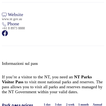
Website
www.nt.gov.au
Phone
+61 8 8973 8888
Informazioni sul pass
If you’re a visitor to the NT, you need an
NT Parks
Visitor Pass
to visit most national parks and reserves. The
pass allows you to visit all parks and reserves managed by
the NT Government within your valid dates.
Park pass prices
1-day
3-day
2-week
1-month
Annual