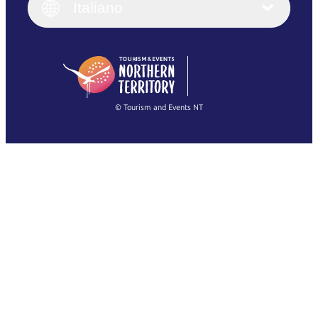
English (UK)
Italiano
Deutsch
English (US)
日本語
English
简体中文
(Singapore)
繁體中文
Français
© Tourism and Events NT
Mostra tutte le foto