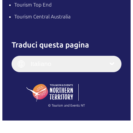
Tourism Top End
Tourism Central Australia
Traduci questa pagina
English
Italiano
English (UK)
Italiano
Deutsch
English (US)
日本語
English
简体中文
(Singapore)
繁體中文
Français
© Tourism and Events NT
Mostra tutte le foto