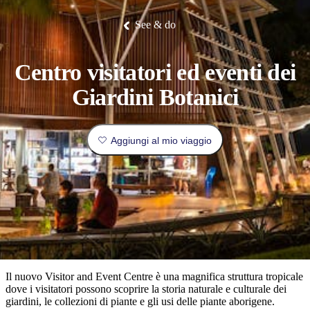
Litchfield
fauna
Park
tradizione
Arnhem
all’insegna
Luoghi
Esperienze
Isole
Land
del
See & do
I
Pianifica
Tiwi
Pesca
orientale.
lusso
da
Camping
Il
Idee
Tjorita
e
Nitmiluk
di
/
luoghi
e
visitare
Mataranka
glamping
Gorge
viaggio
Karlu
Parco
Karlu/Devils
Nazionale
più
prenota
Centro visitatori ed eventi dei
Marbles
Maguk
dei
Tipo
popolari
West
di
Giardini Botanici
MacDonnell
viaggiatore
Informazioni
Cosa
Outback
pratiche
Aggiungi al mio viaggio
fare
e
Le
attività
esperienze
all'aperto
Strumenti
migliori
per
Pianifica
pianificare
il
Esplora
il
viaggio
per
viaggio
Il nuovo Visitor and Event Centre è una magnifica struttura tropicale
regioni
dove i visitatori possono scoprire la storia naturale e culturale dei
giardini, le collezioni di piante e gli usi delle piante aborigene.