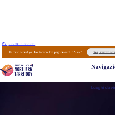
Skip to main content
Yes, switch sit
Hi there, would you like to view this page on our
USA
site?
Navigazi
Luoghi da vi
Pianifi
I l