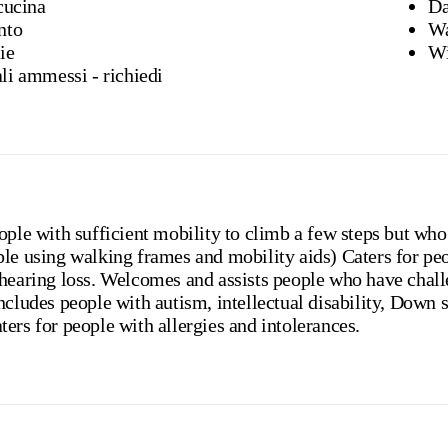
cucina
Da
nto
Wa
ie
Wi
i ammessi - richiedi
ople with sufficient mobility to climb a few steps but who
ple using walking frames and mobility aids) Caters for pe
 hearing loss. Welcomes and assists people who have chal
ncludes people with autism, intellectual disability, Down
ers for people with allergies and intolerances.