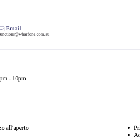
Email
functions@wharfone.com.au
4pm - 10pm
o all'aperto
Pr
Ad