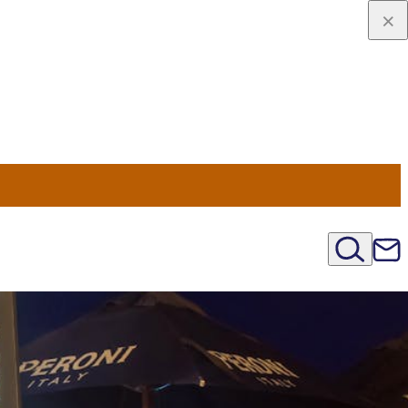
viaggio
oni