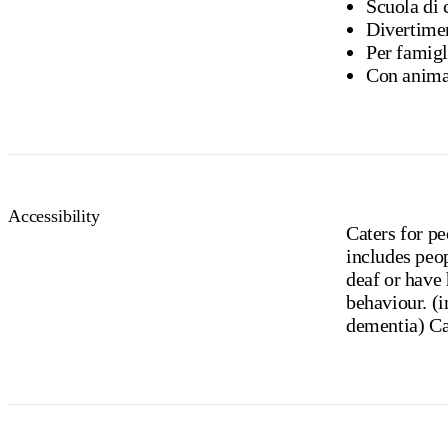
Scuola di 
Divertime
Per famigl
Con animal
Accessibility
Caters for pe
includes peo
deaf or have
behaviour. (i
dementia) Cat