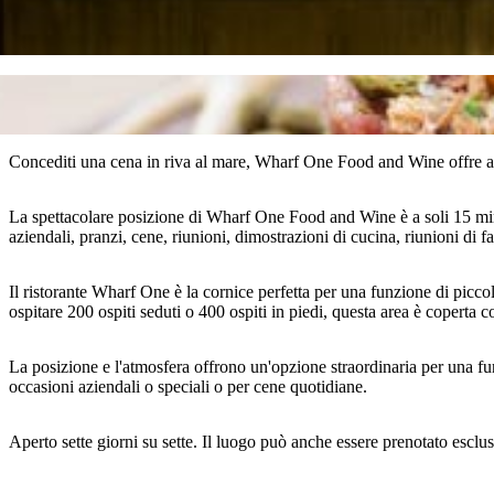
Concediti una cena in riva al mare, Wharf One Food and Wine offre ai suo
La spettacolare posizione di Wharf One Food and Wine è a soli 15 minu
aziendali, pranzi, cene, riunioni, dimostrazioni di cucina, riunioni di f
Il ristorante Wharf One è la cornice perfetta per una funzione di picc
ospitare 200 ospiti seduti o 400 ospiti in piedi, questa area è coperta co
La posizione e l'atmosfera offrono un'opzione straordinaria per una f
occasioni aziendali o speciali o per cene quotidiane.
Aperto sette giorni su sette. Il luogo può anche essere prenotato esclu