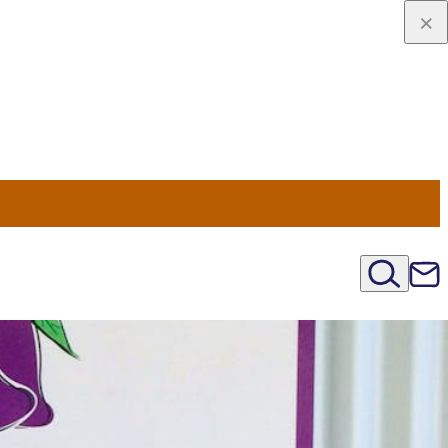
viaggio
oni