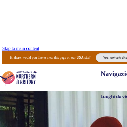
Skip to main content
Yes, switch sit
Hi there, would you like to view this page on our
USA
site?
Navigazi
Luoghi da vi
Pianifi
I l