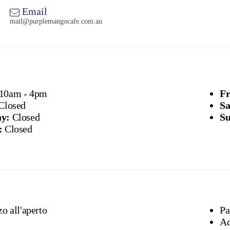
Email
mail@purplemangocafe.com.au
10am - 4pm
Fr
Closed
Sa
y:
Closed
Su
:
Closed
o all'aperto
Pa
Ad