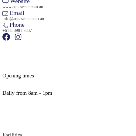
Website
www.aquascene.com.au
Email
info@aquascene.com.au
Phone
+61 8 8981 7837
Opening times
Daily from 8am - 1pm
Facilities