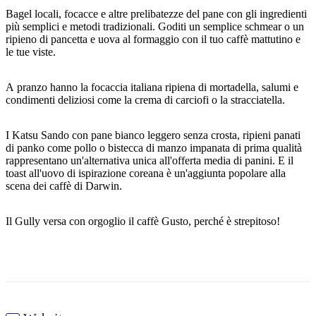
Bagel locali, focacce e altre prelibatezze del pane con gli ingredienti
più semplici e metodi tradizionali. Goditi un semplice schmear o un
ripieno di pancetta e uova al formaggio con il tuo caffè mattutino e
le tue viste.
Cerca:
A pranzo hanno la focaccia italiana ripiena di mortadella, salumi e
condimenti deliziosi come la crema di carciofi o la stracciatella.
Sign
I Katsu Sando con pane bianco leggero senza crosta, ripieni panati
up
di panko come pollo o bistecca di manzo impanata di prima qualità
rappresentano un'alternativa unica all'offerta media di panini. E il
toast all'uovo di ispirazione coreana è un'aggiunta popolare alla
scena dei caffè di Darwin.
Il Gully versa con orgoglio il caffè Gusto, perché è strepitoso!