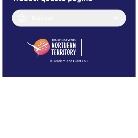
English
Italiano
English (UK)
Italiano
Deutsch
English (US)
日本語
English
简体中文
(Singapore)
繁體中文
Français
© Tourism and Events NT
Mostra tutte le foto