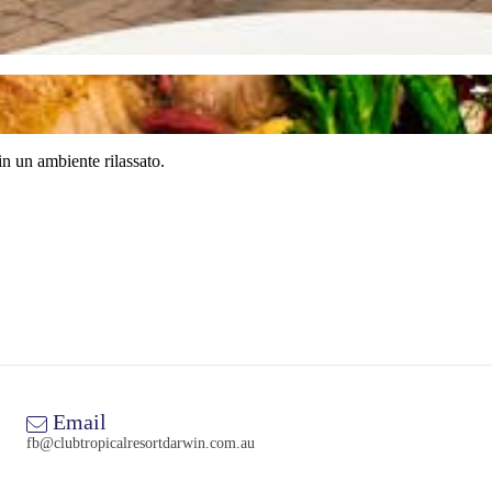
in un ambiente rilassato.
Email
fb@clubtropicalresortdarwin.com.au