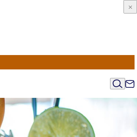
viaggio
oni