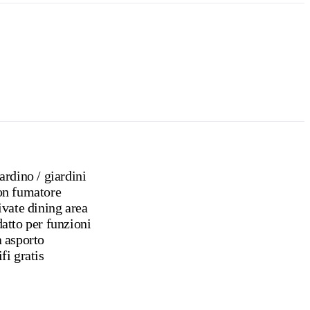
Giardino / giardini
n fumatore
ivate dining area
atto per funzioni
 asporto
fi gratis