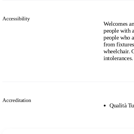
Accessibility
Welcomes and
people with a
people who ar
from fixtures
wheelchair. C
intolerances.
Accreditation
Qualità T