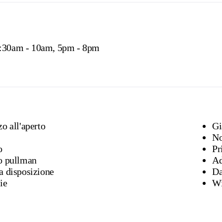
7:30am - 10am, 5pm - 8pm
o all'aperto
No
o
Pr
o pullman
Ad
a disposizione
Da
ie
Wi