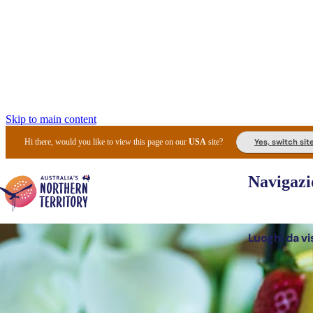
Skip to main content
Yes, switch sit
Hi there, would you like to view this page on our
USA
site?
Navigazi
Luoghi da vi
Pianifi
I l