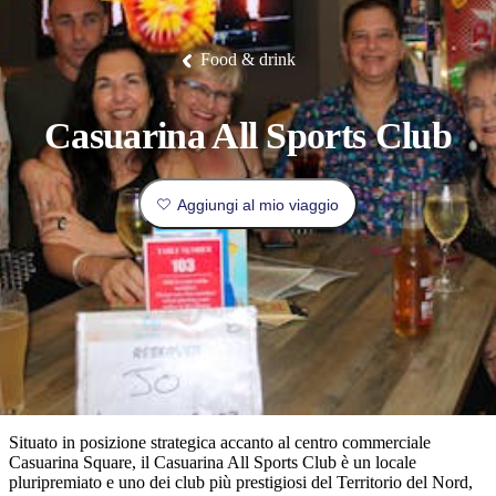
Litchfield
fauna
Park
tradizione
Arnhem
all’insegna
Luoghi
Esperienze
Isole
Land
del
I
Pianifica
Tiwi
Pesca
orientale.
lusso
da
Camping
Il
Idee
Tjorita
Food & drink
e
Nitmiluk
di
/
luoghi
e
visitare
Mataranka
glamping
Gorge
viaggio
Karlu
Parco
Karlu/Devils
Nazionale
più
prenota
Marbles
Maguk
dei
Tipo
Casuarina All Sports Club
popolari
West
di
MacDonnell
viaggiatore
Informazioni
Cosa
Aggiungi al mio viaggio
Outback
pratiche
fare
e
Le
attività
esperienze
all'aperto
Strumenti
migliori
per
Pianifica
pianificare
il
Esplora
il
viaggio
per
viaggio
Situato in posizione strategica accanto al centro commerciale
regioni
Casuarina Square, il Casuarina All Sports Club è un locale
pluripremiato e uno dei club più prestigiosi del Territorio del Nord,