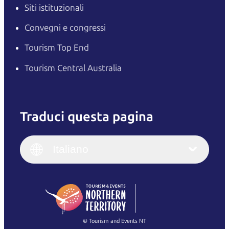
Siti istituzionali
Convegni e congressi
Tourism Top End
Tourism Central Australia
Traduci questa pagina
English
Italiano
English (UK)
Italiano
Deutsch
English (US)
日本語
English
简体中文
(Singapore)
繁體中文
Français
© Tourism and Events NT