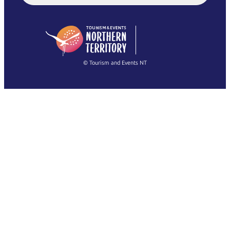
English (US)
日本語
English
简体中文
(Singapore)
繁體中文
Français
© Tourism and Events NT
Mostra tutte le foto