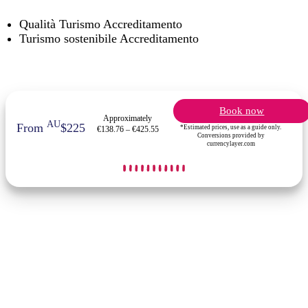
Qualità Turismo Accreditamento
Turismo sostenibile Accreditamento
Book now
Approximately
AU
From
$225
*Estimated prices, use as a guide only.
€138.76 – €425.55
Conversions provided by
currencylayer.com