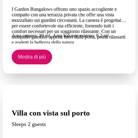
I Garden Bungalows offrono uno spazio accogliente e
compatto con una terrazza privata che offre una vista
mozzafiato sui giardini circostanti. La camera è progettata
per essere confortevole ma efficiente, fornendo tutti i
comfort necessari per un soggiorno rilassante. Con un
Area camera: 19 m², Area balcone esterno: 9,2 m².
tranquillo giardino appena fuori dalla porta, potrai rilassarti
e goderti la bellezza della natura.
Mostra di più
Villa con vista sul porto
Sleeps 2 guests