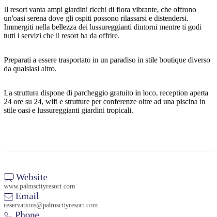
Il resort vanta ampi giardini ricchi di flora vibrante, che offrono
un'oasi serena dove gli ospiti possono rilassarsi e distendersi.
Immergiti nella bellezza dei lussureggianti dintorni mentre ti godi
tutti i servizi che il resort ha da offrire.
Cerca:
Preparati a essere trasportato in un paradiso in stile boutique diverso
da qualsiasi altro.
Sign
La struttura dispone di parcheggio gratuito in loco, reception aperta
up
24 ore su 24, wifi e strutture per conferenze oltre ad una piscina in
stile oasi e lussureggianti giardini tropicali.
Website
www.palmscityresort.com
Email
reservations@palmscityresort.com
Phone