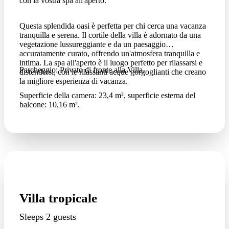
con la vostra spa all'aperto.
Questa splendida oasi è perfetta per chi cerca una vacanza
tranquilla e serena. Il cortile della villa è adornato da una
vegetazione lussureggiante e da un paesaggio
accuratamente curato, offrendo un'atmosfera tranquilla e
intima. La spa all'aperto è il luogo perfetto per rilassarsi e
Parcheggio: Privato di fronte alla Villa.
distendersi, con le rilassanti acque gorgoglianti che creano
la migliore esperienza di vacanza.
Superficie della camera: 23,4 m², superficie esterna del
balcone: 10,16 m².
Villa tropicale
Sleeps 2 guests