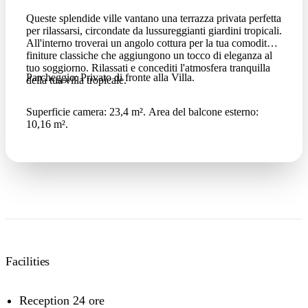
Queste splendide ville vantano una terrazza privata perfetta
per rilassarsi, circondate da lussureggianti giardini tropicali.
All'interno troverai un angolo cottura per la tua comodità e
finiture classiche che aggiungono un tocco di eleganza al
tuo soggiorno. Rilassati e concediti l'atmosfera tranquilla
Parcheggio: Privato di fronte alla Villa.
della tua villa tropicale.
Superficie camera: 23,4 m². Area del balcone esterno:
10,16 m².
Facilities
Reception 24 ore