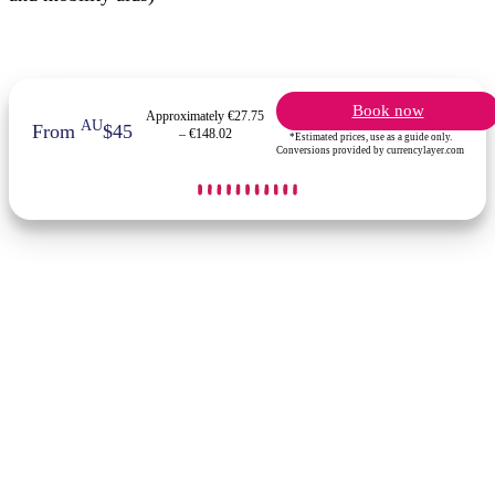
Book now
Approximately €27.75
AU
From
$45
– €148.02
*Estimated prices, use as a guide only.
Conversions provided by currencylayer.com