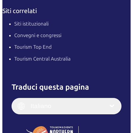
Siti correlati
Siti istituzionali
Convegni e congressi
Tourism Top End
Tourism Central Australia
Traduci questa pagina
English
Italiano
English (UK)
Italiano
Deutsch
English (US)
日本語
English
简体中文