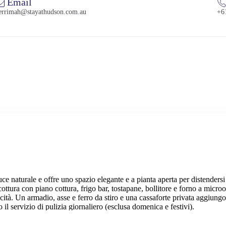
Email
errimah@stayathudson.com.au
+6
ce naturale e offre uno spazio elegante e a pianta aperta per distendersi
cottura con piano cottura, frigo bar, tostapane, bollitore e forno a micr
ità. Un armadio, asse e ferro da stiro e una cassaforte privata aggiungo
 il servizio di pulizia giornaliero (esclusa domenica e festivi).
ibile e gratuita