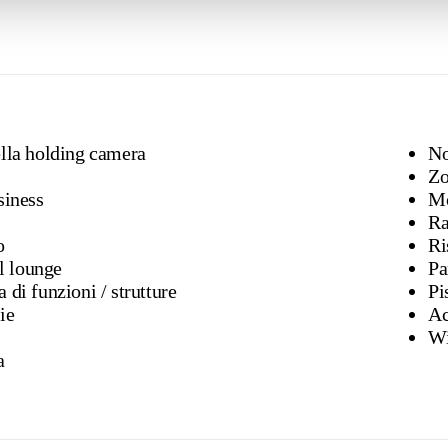
lla holding camera
No
Zo
siness
Mo
o
Ri
 lounge
Pa
Conferenza di funzioni / strutture
Pi
ie
Ac
Wi
a