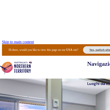
Skip to main content
Yes, switch sit
Hi there, would you like to view this page on our
USA
site?
Navigazi
Luoghi da vi
Pianifi
I l