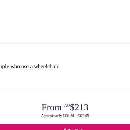
eople who use a wheelchair.
From
$213
AU
Approximately €131.36 – €329.95
Book now