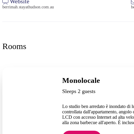
Website
berrimah.stayathudson.com.au
b
Rooms
Monolocale
Sleeps 2 guests
Lo studio ben arredato è inondato di lu
controllata dall'appartamento, angolo 
LCD con accesso Internet ad alta veloc
alla zona barbecue all'aperto. È incluso
Lavanderia per gli ospiti in loco dispon