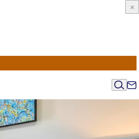
viaggio
oni