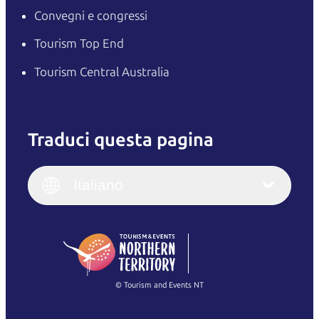
Convegni e congressi
Tourism Top End
Tourism Central Australia
Traduci questa pagina
English
Italiano
English (UK)
Italiano
Deutsch
English (US)
日本語
English
简体中文
(Singapore)
繁體中文
Français
© Tourism and Events NT
Mostra tutte le foto