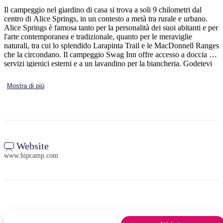
Il campeggio nel giardino di casa si trova a soli 9 chilometri dal
centro di Alice Springs, in un contesto a metà tra rurale e urbano.
Alice Springs è famosa tanto per la personalità dei suoi abitanti e per
l'arte contemporanea e tradizionale, quanto per le meraviglie
Cerca:
naturali, tra cui lo splendido Larapinta Trail e le MacDonnell Ranges
che la circondano. Il campeggio Swag Inn offre accesso a doccia e
servizi igienici esterni e a un lavandino per la biancheria. Godetevi
la vista delle montagne e le incredibili stelle nel cielo notturno del
deserto direttamente dal vostro campeggio. Ascoltate il canto degli
Sign
Mostra di più
uccelli e godetevi la pace. Gli ospiti del campeggio possono
up
utilizzare il braciere per il barbecue e la legna da ardere, nel rispetto
delle normative locali. Nei dintorni della città si trovano numerosi
siti di importanza storica legati alla storia dei primi coloni della
regione, tra cui la Old Telegraph Station Reserve, che testimonia
l'importante ruolo della città come punto intermedio della linea
telegrafica del XIX secolo che collegava Adelaide a Darwin. Ci
Website
sono ottimi posti dove mangiare e bere, con viste mozzafiato.
www.hipcamp.com