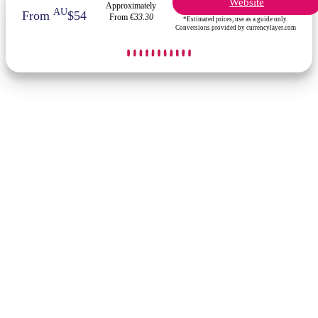
Website
Approximately
AU
From
$54
From
€33.30
*Estimated prices, use as a guide only.
Conversions provided by currencylayer.com