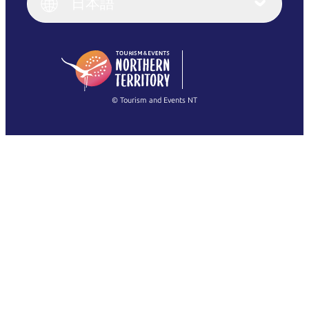
日本語
Deutsch
English (US)
日本語
English
简体中文
(Singapore)
繁體中文
Français
© Tourism and Events NT
すべての写真を表示