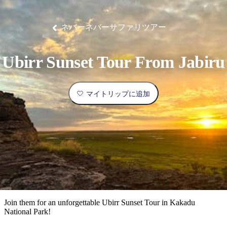
ブ
グ
ネ
ン
園
物
園
統
ィ
立
な
ル
ラ
ル
諸
釣
公
体
ズ
ン
国
旅
ナ
最
島
り
園
験
保
ピ
立
の
ネバーネバーサファリツアー
護
ン
公
コ
も
ビ
区
グ
園
ツ
人
ゲ
Ubirr Sunset Tour From Jabiru
体
計
気
ー
験
画
が
シ
と
高
マイトリップに追加
予
い
ョ
約
場
旅
ン
所
行
タ
エ
イ
実
リ
プ
用
ア
ア
的
ウ
な
ト
Join them for an unforgettable Ubirr Sunset Tour in Kakadu
情
バ
現
National Park!
報
ッ
地