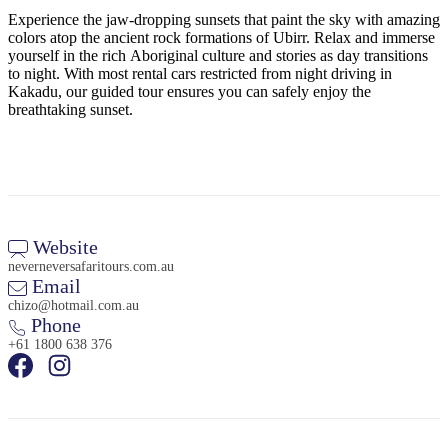
ア
ク
で
Experience the jaw-dropping sunsets that paint the sky with amazing
ク
colors atop the ancient rock formations of Ubirr. Relax and immerse
と
し
テ
yourself in the rich Aboriginal culture and stories as day transitions
ア
た
計
to night. With most rental cars restricted from night driving in
ィ
ウ
Kakadu, our guided tour ensures you can safely enjoy the
い
画
ビ
breathtaking sunset.
ト
こ
ツ
テ
ド
と
ー
ィ
ア
ル
Website
地
neverneversafaritours.com.au
旅
域
Email
行
chizo@hotmail.com.au
ご
Phone
を
と
+61 1800 638 376
計
に
画
散
す
策
る