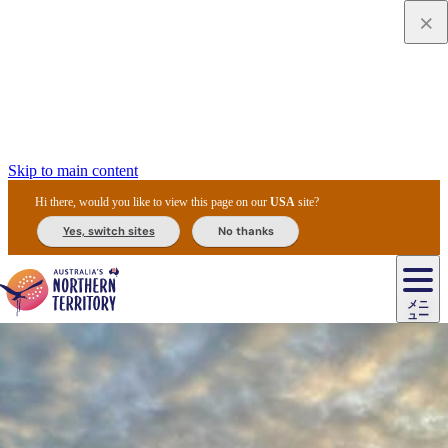
Skip to main content
Hi there, would you like to view this page on our
USA
site?
Yes, switch sites
No thanks
ジ
カ
ョ
ウ
フ
ア
ル
リ
ル
ェ
ウ
お
ル
ッ
ル/
フ
ガ
ス
ト
得
メニ
リ
カ
ト
エ
先
ー
イ
ュー
ア
テ
交
ド
な
ッ
ル
ジ
ア
住
ド
ド
リ
ィ
通
カ
ア・
プ
チ
ル
ャ/
ー
民
ダ
＆
同
ス
バ
機
カ
ア
ラ
フ
/
キ
ウ
ズ
文
宿
ー
ド
行
ス
ル
関
ド
ク
ン
ィ
ワ
ラ
デ
ャ
ェ
ロ
化
泊
ウ
リ
ツ
プ
と
＆
ゥ
テ
＆
ー
自
タ
ニ
グ
ビ
ン
ス
ッ
体
施
ィ
ン
ア
メ
リ
イ
レ
国
ィ
オ
ル
然
ル
ト
ジ
ル
ピ
ト
ク
験
設
ン
ク
ー
ン
ベ
ン
立
ビ
フ
ド
と
カ
歴
ミ
ュ
ズ・
ン
マ
グ
ン
タ
公
テ
ァ
国
野
国
史
イ
テ
ル
ア
マ
グ
ク
ズ
ト
ル
園
ィ
ー
立
生
立
と
ィ
ク
リ
ー
&
ド
公
生
公
伝
ウ
国
ー