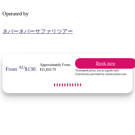
Operated by
ネバーネバーサファリツアー
検
索:
Book now
Approximately From
AU
From
$130
¥11,810.79
*Estimated prices, use as a guide only.
Sign
Conversions provided by currencylayer.com
up