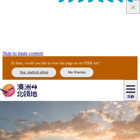
Skip to main content
Hi there, would you like to view this page on our
USA
site?
Yes, switch sites
No thanks
目錄
原
住
民
租
卡
文
愛
美
車
卡
李
自
達
化
麗
食
導
節
和
杜
戶
治
然
瓦
卡
爾
體
住
斯
攻
覽
主
慶
交
國
外
菲
和
塔
魯
茨
文
驗
宿
泉
略
團
烏
與
通
家
和
特
野
卡
歷
尼
卡
奧
魯
活
工
公
探
國
生
國
史
目
特
魯
里
魯
動
具
園
險
家
動
家
與
東
馬
露
米
/
查
公
植
公
文
提
阿
豪