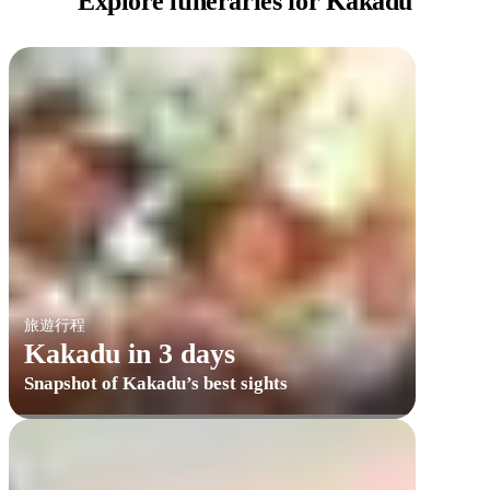
Explore itineraries
for Kakadu
旅遊行程
Kakadu in 3 days
Snapshot of Kakadu’s best sights