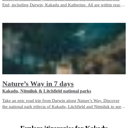
End, including Darwin, Kakadu and Katherine. All are within reach
on a 7-day road trip starting from Darwin and the Stuart Highway.
Nature’s Way in 7 days
Kakadu, Nitmiluk & Litchfield national parks
Take an epic road trip from Darwin along Nature’s Way. Discover
the national park trifecta of Kakadu, Litchfield and Nitmiluk to see
the best of nature in the Top End.