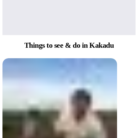
Things to see
& do in Kakadu