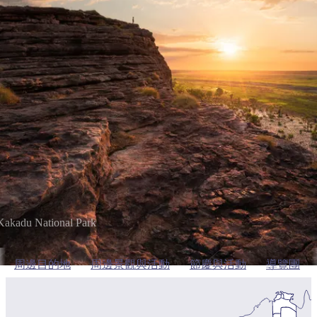
塔
營
魯
錄
魔
/
園
物
園
物
維
納
華
蘭
和
克
鬼
西
群
釣
姆
旅
卡
豪
國
大
麥
島
魚
地
游
溫
華
家
自
理
馬
克
最
體
泉
野
公
駕
必
石
古
唐
池
營
園
遊
保
克
納
受
驗
訪
護
瀑
國
規
區
布
家
歡
景
公
劃
卡卡杜國家公園
園
迎
點
和
目
旅
預
的
客
訂
地
類
型
必
玩
實
內
活
用
Kakadu National Park
陸
動
推
資
和
薦
訊
周邊目的地
周邊景觀與活動
節慶與活動
導覽團
戶
榜
外
單