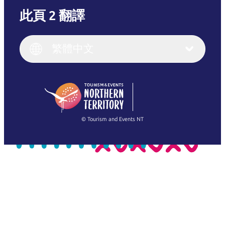
此頁 2 翻譯
English
Italiano
English (UK)
繁體中文
Deutsch
English (US)
日本語
English
简体中文
(Singapore)
繁體中文
Français
© Tourism and Events NT