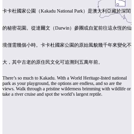
規
規
劃
劃
卡卡杜國家公園（Kakadu National Park）是澳大利亞藏於深閨
按
您
工
地
的
具
區
的秘密花園。從達爾文（Darwin）參團或自駕前往這永恆的仙
旅
探
行
索
境僅需幾個小時。卡卡杜國家公園的原始風貌幾千年來變化不
大，其中古老的原住民文化可追溯到五萬年前。
There’s so much to Kakadu. With a World Heritage-listed national
park as your playground, the options are endless, and so are the
搜
views. Walk through a pristine wilderness brimming with wildlife or
尋:
take a river cruise and spot the world’s largest reptile.
Sign
up