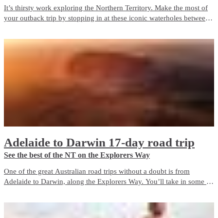
It’s thirsty work exploring the Northern Territory. Make the most of
your outback trip by stopping in at these iconic waterholes between
Darwin and Uluru. Explore, stop, rest and spend some time meeting
new people, swapping stories and forging that legendary ‘Aussie
mateship’.
Adelaide to Darwin 17-day road trip
See the best of the NT on the Explorers Way
One of the great Australian road trips without a doubt is from
Adelaide to Darwin, along the Explorers Way. You’ll take in some of
Australia’s favourite natural icons, including Uluru, Kings Canyon,
the MacDonnell Ranges, the Devils Marbles, Nitmiluk National Park
and Litchfield National Park.