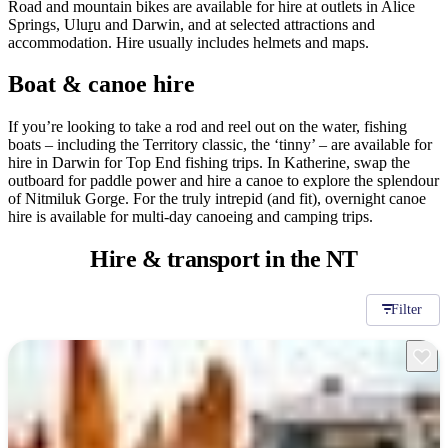
Road and mountain bikes are available for hire at outlets in Alice
Springs, Ulu
r
u and Darwin, and at selected attractions and
accommodation. Hire usually includes helmets and maps.
Boat & canoe hire
If you’re looking to take a rod and reel out on the water, fishing
boats – including the Territory classic, the ‘tinny’ – are available for
hire in Darwin for Top End fishing trips. In Katherine, swap the
outboard for paddle power and hire a canoe to explore the splendour
of Nitmiluk Gorge. For the truly intrepid (and fit), overnight canoe
hire is available for multi-day canoeing and camping trips.
Hire & transport
in the NT
Filter