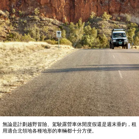
塔
營
魯
錄
魔
/
園
物
園
物
維
納
華
蘭
和
克
鬼
西
群
釣
姆
旅
卡
豪
國
大
麥
島
魚
地
游
溫
華
家
自
理
馬
克
最
體
泉
野
公
駕
必
石
古
唐
池
營
園
遊
保
克
納
規劃
受
驗
訪
護
瀑
國
規
區
布
家
歡
景
公
劃
園
迎
租車和交通工具
點
和
目
旅
預
的
客
訂
地
類
型
必
玩
實
內
活
用
陸
動
推
資
和
薦
訊
戶
榜
無論是計劃越野冒險、駕駛露營車休閒度假還是週末垂釣，租
外
單
用適合北領地各種地形的車輛都十分方便。