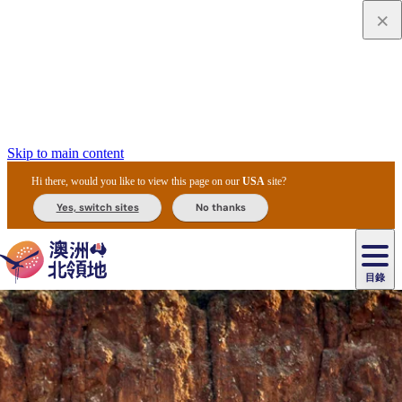
Skip to main content
Hi there, would you like to view this page on our
USA
site?
Yes, switch sites
No thanks
目錄
原
住
民
租
卡
文
愛
美
車
卡
李
自
達
化
麗
食
導
節
和
杜
戶
治
然
瓦
卡
爾
體
住
斯
攻
覽
主
慶
交
國
外
菲
和
塔
魯
茨
文
驗
宿
泉
略
團
烏
與
通
家
和
特
野
卡
歷
尼
卡
奧
魯
活
工
公
探
國
生
國
史
目
特
魯
里
魯
動
具
園
險
家
動
家
與
東
馬
露
米
/
查
公
植
公
文
提
阿
豪