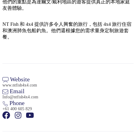
規
規
他們的重點是為達爾文/戴利地區的遊客提供真正的本地家庭
劃
劃
友善體驗。
按
您
工
地
的
具
NT Fish 和 4x4 提供許多令人興奮的旅行，包括 4x4 旅行住宿
區
和澳洲肺魚包船釣魚。他們還根據您的需求量身定制旅遊套
旅
探
餐。
行
索
Website
搜
www.ntfish4x4.com
Email
尋:
Info@ntfish4x4.com
Phone
+61 400 605 829
Sign
up