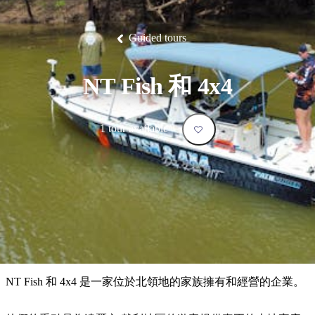
塔
營
魯
錄
魔
/
園
物
園
物
維
納
華
蘭
和
克
鬼
西
群
釣
姆
旅
卡
豪
國
大
麥
島
魚
地
游
溫
華
家
自
理
馬
克
Guided tours
最
體
泉
野
公
駕
必
石
古
唐
池
營
園
遊
保
克
納
受
驗
訪
護
瀑
國
規
區
布
家
歡
景
NT Fish 和 4x4
公
劃
園
迎
點
和
目
旅
預
1 tour available
的
客
訂
地
類
型
必
玩
實
內
活
用
陸
動
推
資
和
薦
訊
戶
榜
NT Fish 和 4x4 是一家位於北領地的家族擁有和經營的企業。
外
單