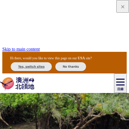
Skip to main content
Hi there, would you like to view this page on our
USA
site?
Yes, switch sites
No thanks
目錄
原
住
民
租
卡
文
愛
美
車
卡
李
自
達
化
麗
食
導
節
和
杜
戶
治
然
瓦
卡
爾
體
住
斯
攻
覽
主
慶
交
國
外
菲
和
塔
魯
茨
文
驗
宿
泉
略
團
烏
與
通
家
和
特
野
卡
歷
尼
卡
奧
魯
活
工
公
探
國
生
國
史
目
特
魯
里
魯
動
具
園
險
家
動
家
與
東
馬
露
米
/
查
公
植
公
文
提
阿
豪