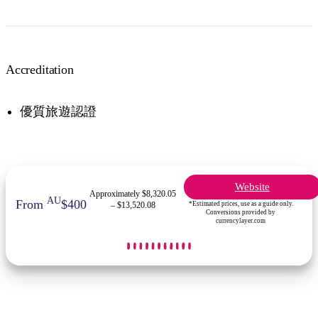
Accreditation
優質旅遊認證
Website
Approximately $8,320.05
AU
From
$400
*Estimated prices, use as a guide only.
– $13,520.08
Conversions provided by
currencylayer.com