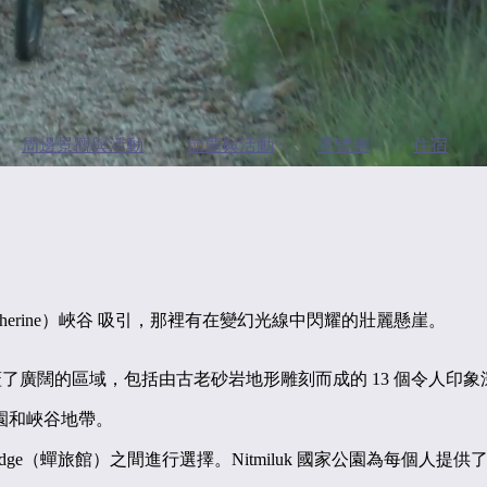
周邊景觀與活動
節慶與活動
導覽團
住宿
k（Katherine）峽谷 吸引，那裡有在變幻光線中閃耀的壯麗懸崖。
30 公里處，覆蓋了廣闊的區域，包括由古老砂岩地形雕刻而成的 13 
園和峽谷地帶。
odge（蟬旅館）之間進行選擇。Nitmiluk 國家公園為每個人提