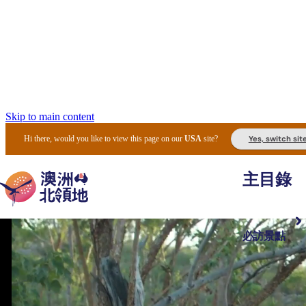
Skip to main content
Yes, switch sit
Hi there, would you like to view this page on our
USA
site?
主目錄
必訪景點