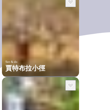
See & do
賈特布拉小徑