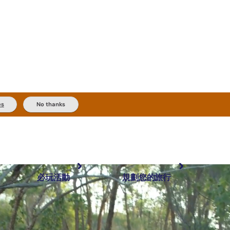
es
No thanks
必玩活動
規劃您的旅行
最受歡迎目的地
規劃和預訂
體驗
旅客類型
內陸和戶外
實用資訊
推薦榜單
規劃工具
按地區探索
搜尋: