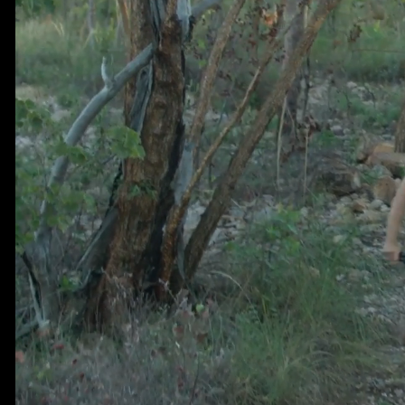
目的地
尼特米魯克國家公園
estic gorges and epic adventures
MyTrip - Add to my trip