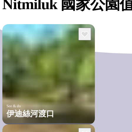
Nitmiluk
國家公園
See & do
伊迪絲河渡口