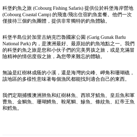
規
規
劃
劃
科堡釣魚之旅 (Cobourg Fishing Safaris) 提供位於科堡海岸營地
按
(Cobourg Coastal Camp) 的飛進/飛出住宿釣魚套餐。他們一次
您
工
地
僅接待三個釣魚團體，提供非常獨特的釣魚體驗。
的
具
區
旅
探
科堡半島位於加里古納克巴魯國家公園 (Garig Gunak Barlu
行
National Park) 內，是澳洲最好、最原始的釣魚地點之一。我們
索
的科堡釣魚之旅是您和小伙子們的完美男孩之旅，或是充滿冒
險精神的情侶度假之旅，為您帶來難忘的體驗。
無論是紅樹林成蔭的小溪，還是海灣的尖峰、岬角和珊瑚礁，
該地區的多樣性意味著每個漁民都能找到適合自己的東西。
搜
尋:
我們定期捕獲澳洲肺魚和紅樹林魚、西班牙鯖魚、皇后魚和軍
曹魚、金鯛魚、珊瑚鱒魚、鞍尾鯛、鰺魚、條紋魚、紅帝王魚
和鱈魚。
Sign
up