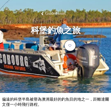
塔
營
魯
錄
魔
/
園
物
園
物
維
納
華
蘭
和
克
鬼
西
群
釣
姆
旅
卡
豪
國
大
麥
島
魚
地
游
溫
華
家
自
理
馬
克
Guided tours
最
體
泉
野
公
駕
必
石
古
唐
池
營
園
遊
保
克
納
受
驗
訪
護
瀑
國
規
區
布
家
歡
景
科堡釣魚之旅
公
劃
園
迎
點
和
目
旅
預
1 tour available
的
客
訂
地
類
型
必
玩
實
內
活
用
陸
動
推
資
和
薦
訊
戶
榜
偏遠的科堡半島被譽為澳洲最好的釣魚目的地之一，距離達爾
外
單
文僅一小時飛行路程。