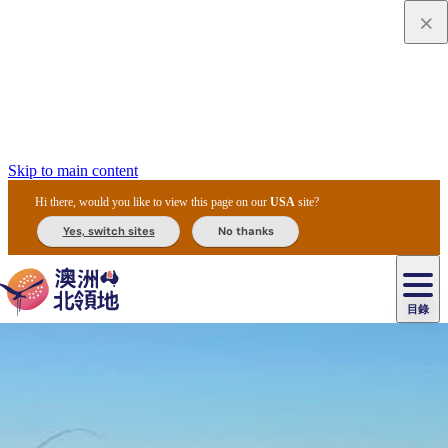
Skip to main content
Hi there, would you like to view this page on our
USA
site?
Yes, switch sites
No thanks
目錄
原
住
民
租
卡
文
愛
美
車
卡
李
自
達
化
麗
食
導
節
和
杜
戶
治
然
瓦
卡
爾
體
住
斯
攻
覽
主
慶
交
國
外
菲
和
塔
魯
茨
文
驗
宿
泉
略
團
烏
與
通
家
和
特
野
卡
歷
尼
卡
奧
魯
活
工
公
探
國
生
國
史
目
特
魯
里
魯
動
具
園
險
家
動
家
與
東
馬
露
米
/
查
公
植
公
文
提
阿
豪