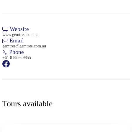
Website
www.gemtree.com.au
Email
gemtree@gemtree.com.au
Phone
+61 8 8956 9855
Tours available