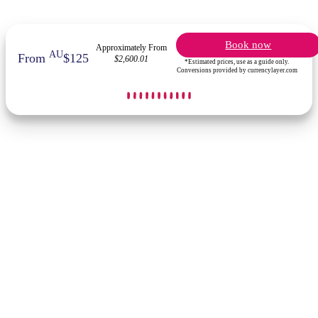
Book now
Approximately From
AU
From
$125
$2,600.01
*Estimated prices, use as a guide only.
Conversions provided by currencylayer.com