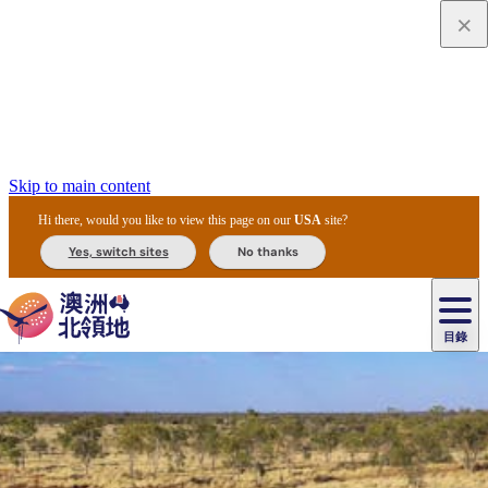
Skip to main content
Hi there, would you like to view this page on our
USA
site?
Yes, switch sites
No thanks
目錄
原
住
民
租
卡
文
愛
美
車
卡
李
自
達
化
麗
食
導
節
和
杜
戶
治
然
瓦
卡
爾
體
住
斯
攻
覽
主
慶
交
國
外
菲
和
塔
魯
茨
文
驗
宿
泉
略
團
烏
與
通
家
和
特
野
卡
歷
尼
卡
奧
魯
活
工
公
探
國
生
國
史
目
特
魯
里
魯
動
具
園
險
家
動
家
與
東
馬
露
米
/
查
公
植
公
文
提
阿
豪