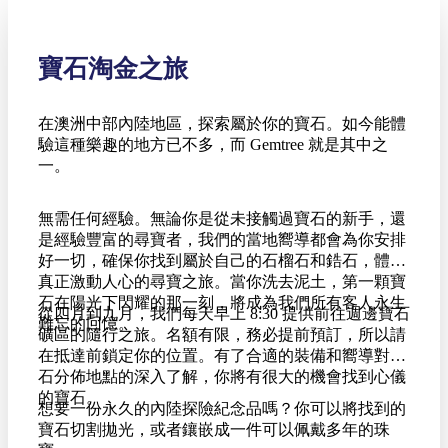
寶石淘金之旅
在澳洲中部內陸地區，探索屬於你的寶石。如今能體
驗這種樂趣的地方已不多，而 Gemtree 就是其中之
一。
無需任何經驗。無論你是從未接觸過寶石的新手，還
是經驗豐富的尋寶者，我們的當地嚮導都會為你安排
好一切，確保你找到屬於自己的石榴石和鋯石，體驗
真正激動人心的尋寶之旅。當你洗去泥土，第一顆寶
石在陽光下閃耀的那一刻，將成為我們所有客人永生
從四月到九月，我們每天早上 8:30 提供前往週邊寶石
難忘的回憶。
礦區的隨行之旅。名額有限，務必提前預訂，所以請
在抵達前鎖定你的位置。有了合適的裝備和嚮導對寶
石分佈地點的深入了解，你將有很大的機會找到心儀
的寶石。
想要一份永久的內陸探險紀念品嗎？你可以將找到的
寶石切割拋光，或者鑲嵌成一件可以佩戴多年的珠