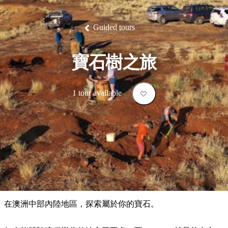
塔
營
魯
錄
魔
/
園
物
園
物
維
納
華
蘭
和
克
鬼
西
群
釣
姆
旅
卡
豪
國
大
麥
島
魚
地
游
溫
華
家
自
理
馬
克
Guided tours
最
體
泉
野
公
駕
必
石
古
唐
池
營
園
遊
保
克
納
受
驗
訪
護
瀑
國
規
區
布
家
歡
景
寶石樹之旅
公
劃
園
迎
點
和
目
旅
預
1 tour available
的
客
訂
地
類
型
必
玩
實
內
活
用
陸
動
推
資
和
薦
訊
戶
榜
在澳洲中部內陸地區，探索屬於你的寶石。
外
單