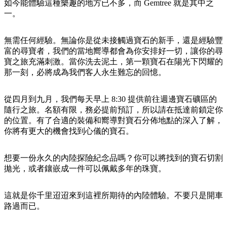
規
規
如今能體驗這種樂趣的地方已不多，而 Gemtree 就是其中之
劃
劃
一。
按
您
工
地
的
具
無需任何經驗。無論你是從未接觸過寶石的新手，還是經驗豐
區
富的尋寶者，我們的當地嚮導都會為你安排好一切，讓你的尋
旅
探
寶之旅充滿刺激。當你洗去泥土，第一顆寶石在陽光下閃耀的
行
那一刻，必將成為我們客人永生難忘的回憶。
索
從四月到九月，我們每天早上 8:30 提供前往週邊寶石礦區的
隨行之旅。名額有限，務必提前預訂，所以請在抵達前鎖定你
的位置。有了合適的裝備和嚮導對寶石分佈地點的深入了解，
你將有更大的機會找到心儀的寶石。
搜
尋:
想要一份永久的內陸探險紀念品嗎？你可以將找到的寶石切割
拋光，或者鑲嵌成一件可以佩戴多年的珠寶。
這就是你千里迢迢來到這裡所期待的內陸體驗。不要只是開車
Sign
路過而已。
up