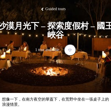
塔
營
魯
錄
魔
/
園
物
園
物
維
納
華
蘭
和
克
鬼
西
群
釣
姆
旅
卡
豪
國
大
麥
Guided tours
島
魚
地
游
溫
華
家
自
理
馬
克
最
體
泉
野
公
駕
必
石
古
唐
池
營
園
遊
保
克
納
受
驗
訪
護
瀑
國
沙漠月光下 – 探索度假村 – 國
規
區
布
家
歡
景
公
劃
峽谷
園
迎
點
和
目
旅
預
的
客
訂
1 tour available
地
類
型
必
玩
實
內
活
用
陸
動
推
資
和
薦
訊
戶
榜
想像一下，在南方夜空的華蓋下，在荒野中坐在一張桌子上的
外
單
浪漫情景。