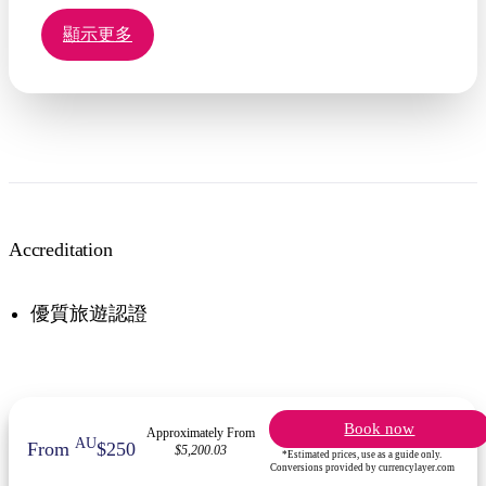
起泡酒開始，之後您將被帶到您的餐桌旁享用美味的
六道菜餐點。精選的優質澳大利亞葡萄酒與內陸風味
顯示更多
菜單相得益彰。
晚宴結束時提供情侶用餐照片，並附贈一張專屬紀念
卡，讓您珍藏這段獨特的用餐體驗。
Accreditation
優質旅遊認證
Book now
Approximately From
AU
From
$250
$5,200.03
*Estimated prices, use as a guide only.
Conversions provided by currencylayer.com