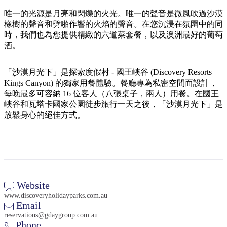
規
規
劃
劃
唯一的光源是月亮和閃爍的火光。唯一的聲音是微風吹過沙漠
按
橡樹的聲音和劈啪作響的火焰的聲音。在您沉浸在氛圍中的同
您
工
地
時，我們也為您提供精緻的六道菜套餐，以及澳洲最好的葡萄
的
具
酒。
區
旅
探
行
「沙漠月光下」是探索度假村 - 國王峽谷 (Discovery Resorts –
索
Kings Canyon) 的獨家用餐體驗。餐廳專為私密空間而設計，
每晚最多可容納 16 位客人（八張桌子，兩人）用餐。在國王
峽谷和瓦塔卡國家公園徒步旅行一天之後，「沙漠月光下」是
放鬆身心的絕佳方式。
搜
尋:
Website
www.discoveryholidayparks.com.au
Sign
Email
up
reservations@gdaygroup.com.au
Phone