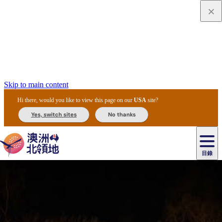
Skip to main content
Hi there, would you like to view this page on our
USA
site?
Yes, switch sites
No thanks
目錄
原
住
民
租
卡
文
愛
美
車
卡
李
自
達
化
麗
食
導
節
和
杜
戶
治
然
瓦
卡
爾
體
住
斯
攻
覽
主
慶
交
國
外
菲
和
塔
魯
茨
文
驗
宿
泉
略
團
烏
與
通
家
和
特
野
卡
歷
尼
卡
奧
魯
活
工
公
探
國
生
國
史
目
特
魯
里
魯
動
具
園
險
家
動
家
與
東
馬
露
米
/
查
公
植
公
文
提
阿
豪