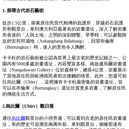
規
規
劃
劃
1. 探尋古代岩石藝術
按
您
工
地
的
具
徒步1.5公里，探索原住民世代相傳的庇護所，穿越岩石庇護
區
所和觀景台，來到澳大利亞最著名的岩畫遺址，深入了解岩畫
旅
探
所表達的「人與土地」之間的深刻聯繫。旱季時，可以參觀附
行
近的安邦邦濕地（Anbangbang Billabong），回望布倫庫
索
（Burrungkuy）時，迷人的景色令人陶醉。
卡卡杜的岩石藝術被公認為世界上最古老的歷史記錄之一。公
園內有5000多處岩畫遺址，內容豐富多樣。南故盧烏爾岩畫遺
址（Nanguluwurr Gallery）位於森林中，總長4公里，岩畫展示
了當地原住民與歐洲殖民者初次接觸的情景。此外，您還可前
搜
往烏比爾（Ubirr），這裡擁有卡卡杜最密集的岩畫遺址，並
尋:
可以在布倫庫（Burrungkuy）遺址欣賞更多岩畫，了解原住民
的傳統生活方式。
2.烏比爾（Ubirr）觀日落
Sign
通往
烏比爾
觀景台的小徑旁邊，可以看到古老的原住民岩畫遺
up
址，有的歷史可追溯至兩萬年前。來到觀景台，俯瞰那達布