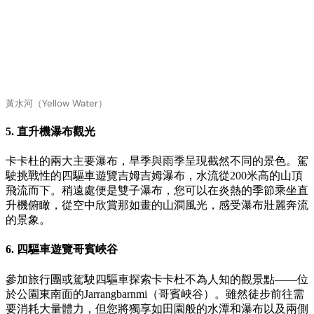
黃水河（Yellow Water）
5. 直升機瀑布觀光
卡卡杜的兩大主要瀑布，旱季與雨季呈現截然不同的景色。駕
駛挑戰性的四驅車遊覽吉姆吉姆瀑布，水流從200米高的山頂
飛流而下。稍遠處便是雙子瀑布，您可以在炎熱的季節乘坐直
升機俯瞰，從空中欣賞那如畫的山澗風光，感受瀑布壯麗奔流
的景象。
6. 四驅車遊覽哥賓峽谷
參加旅行團或駕駛四驅車探索卡卡杜不為人知的觀景點——位
於公園東南面的Jarrangbarnmi（哥賓峽谷）。雖然徒步前往需
要消耗大量體力，但您將獨享如田園般的水潭和瀑布以及兩側