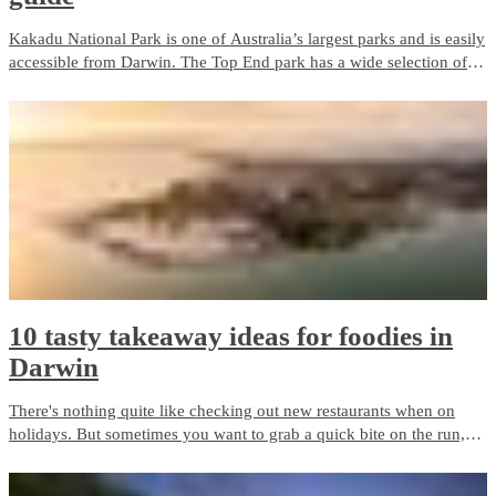
Kakadu National Park is one of Australia’s largest parks and is easily
accessible from Darwin. The Top End park has a wide selection of
accommodation options.
10 tasty takeaway ideas for foodies in
Darwin
There's nothing quite like checking out new restaurants when on
holidays. But sometimes you want to grab a quick bite on the run,
order a delivered meal or plan for a picnic. Darwin has so many
pubs, restaurants and cafés - here's 10 of the best takeaway ideas for