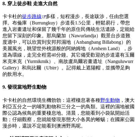
8. 穿上徒步鞋 走進大自然
卡卡杜的
徒步路線
多樣，短程漫步，長途跋涉，任由您選
擇。布倫庫（Burrungkuy）步道長1.5公里，輕鬆易行，帶您
進入岩畫遺址和保留了幾千年的原住民傳統生活遺跡，定能給
您留下深刻的印象。那烏蘭加（Nawurlandja）觀景台步道難
度適中，可以欣賞到安邦邦濕地（Anbangbang Billabong）的
美麗風光，眺望世外桃源般的阿納姆地（Arnhem Land），步
道為環線，走完全程需40分鐘。其它備受歡迎的步道還有玉爾
米克米克（Yurmikmik）、南故盧烏爾岩畫遺址（Nanguluwurr
Gallery）和烏比爾（Ubirr）。記得戴上遮陽帽，並攜帶足夠
的飲用水。
9. 發現當地野生動物
卡卡杜的自然環境生機勃勃：這裡棲息著各種
野生動物
，澳大
利亞五分之一的哺乳動物和三分之一的鳥類。這裡的濕地被國
際公認為候鳥的重要棲息地。清晨，您能看到小袋鼠開始活
動；仔細觀察，您就能發現形態大小各異的蜥蜴；在國家公園
漫步時，還說不定能看到澳洲野馬呢。