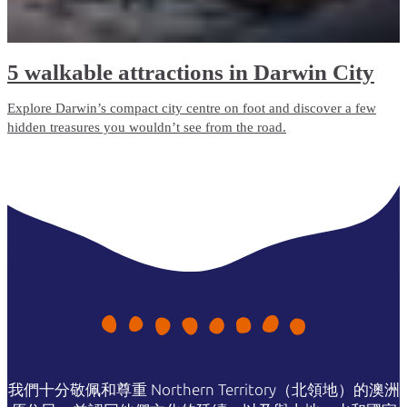
5 walkable attractions in Darwin City
Explore Darwin’s compact city centre on foot and discover a few
hidden treasures you wouldn’t see from the road.
我們十分敬佩和尊重 Northern Territory（北領地）的澳洲