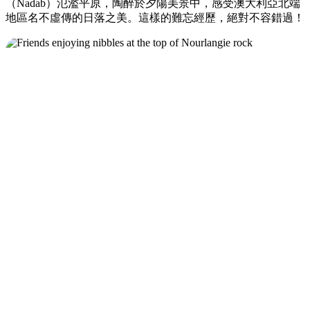
（Nadab）氾濫平原，陶醉於夕陽美景中，感受澳大利亞北端
地區名不虛傳的日落之美。這樣的難忘經歷，絕對不容錯過！