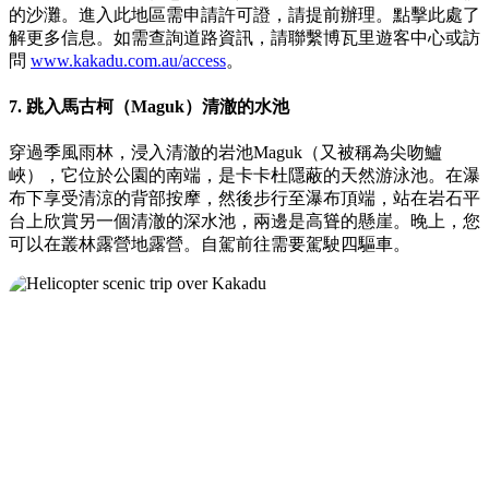
的沙灘。進入此地區需申請許可證，請提前辦理。點擊此處了
解更多信息。如需查詢道路資訊，請聯繫博瓦里遊客中心或訪
問
www.kakadu.com.au/access
。
7. 跳入馬古柯（Maguk）清澈的水池
穿過季風雨林，浸入清澈的岩池Maguk（又被稱為尖吻鱸
峽），它位於公園的南端，是卡卡杜隱蔽的天然游泳池。在瀑
布下享受清涼的背部按摩，然後步行至瀑布頂端，站在岩石平
台上欣賞另一個清澈的深水池，兩邊是高聳的懸崖。晚上，您
可以在叢林露營地露營。自駕前往需要駕駛四驅車。