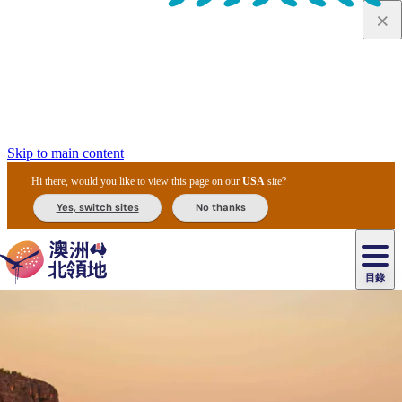
Skip to main content
Hi there, would you like to view this page on our
USA
site?
Yes, switch sites
No thanks
目錄
原
住
民
租
卡
文
愛
美
車
卡
李
自
達
化
麗
食
導
節
和
杜
戶
治
然
瓦
卡
爾
體
住
斯
攻
覽
主
慶
交
國
外
菲
和
塔
魯
茨
文
驗
宿
泉
略
團
烏
與
通
家
和
特
野
卡
歷
尼
卡
奧
魯
活
工
公
探
國
生
國
史
目
特
魯
里
魯
動
具
園
險
家
動
家
與
東
馬
露
米
/
查
公
植
公
文
提
阿
豪