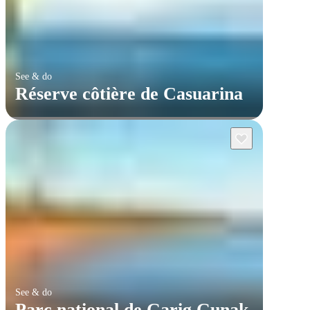
See & do
Réserve côtière de Casuarina
See & do
Parc national de Garig Gunak