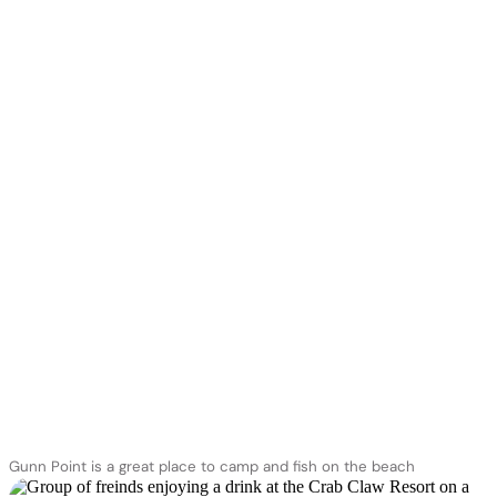
hire one
full-day barramundi
or reef fishing charter
extended charter
fish and feast charter
Gunn Point is a great place to camp and fish on the beach