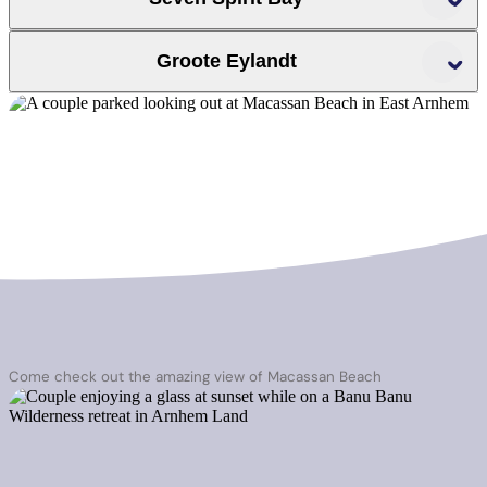
day tour
Garanhan (Macassan Beach
th
Banubanu Beach Retreat
Seven
Groote Eylandt
Spirit Bay
Groote Eylandt Lodge
need a permit
Anindilyakwa Land
Council
Come check out the amazing view of Macassan Beach