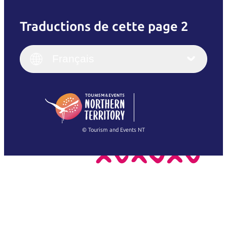
Traductions de cette page 2
English
Italiano
English (UK)
Français
Deutsch
English (US)
日本語
English
简体中文
(Singapore)
繁體中文
Français
© Tourism and Events NT