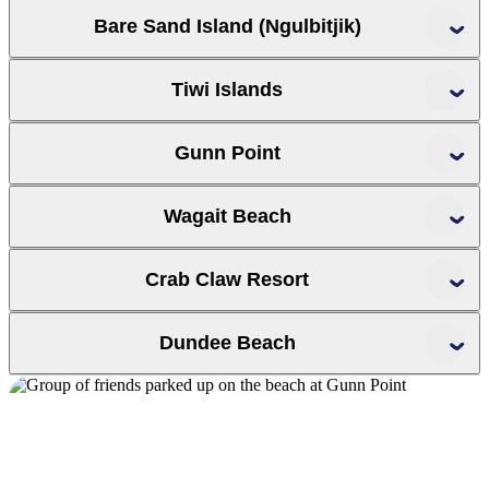
Bare Sand Island (Ngulbitjik)
Tiwi Islands
Turtle Tracks
Gunn Point
Wagait Beach
Tiwi Island Retreat
Wagait Beach
Crab Claw Resort
Crab Claw Island Resort
Dundee Beach
Northern Land Council
Dundee Beach
Leaders Creek
Holiday Park
Sholly Shack