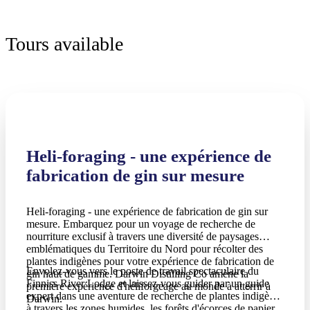
Tours available
Heli-foraging - une expérience de
fabrication de gin sur mesure
Heli-foraging - une expérience de fabrication de gin sur
mesure. Embarquez pour un voyage de recherche de
nourriture exclusif à travers une diversité de paysages
emblématiques du Territoire du Nord pour récolter des
plantes indigènes pour votre expérience de fabrication de
Envolez-vous vers le poste de travail spectaculaire du
gin haut de gamme. Darwin Distilling Co amène la
Finniss River Lodge et laissez-vous guider par un guide
première expérience d'héliforgeage au monde à atterrir à
expert dans une aventure de recherche de plantes indigènes
Darwin.
à travers les zones humides, les forêts d'écorces de papier