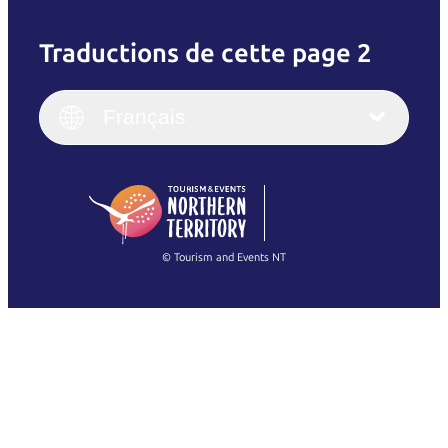
Traductions de cette page 2
English
Italiano
English (UK)
Français
Deutsch
English (US)
日本語
English
简体中文
(Singapore)
繁體中文
Français
© Tourism and Events NT
Voir toutes les photos