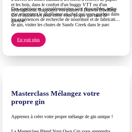
et les bois, dans le confort d'un buggy VTT ou d'un
Des expériences complémentaires sont disponibles, telles
hydroglisseur. Rapportez vos plantes à Darwin Distilling
que rencontrer le distillateur en chef qui vous guidera dans
Co et utilisez-les pour créer votre propre gin haut de
les expériences de recherche de nourriture et de fabrication
gamme.
de gin, visiter les chutes de Sandy Creek dans le parc
national de Litchfield pour une baignade sur le chemin du
retour à Darwin, ou en ajoutant une séance gastronomique.
En voir plus
déjeuner au Finniss River Lodge.
Masterclass Mélangez votre
propre gin
Apprenez à créer votre propre mélange de gin unique !
La Masterclass Blend Your Own Gin vous apprendra