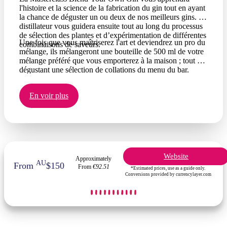
l'histoire et la science de la fabrication du gin tout en ayant
la chance de déguster un ou deux de nos meilleurs gins. Le
distillateur vous guidera ensuite tout au long du processus
de sélection des plantes et d’expérimentation de différentes
Une fois que vous maîtriserez l'art et deviendrez un pro du
combinaisons de saveurs.
mélange, ils mélangeront une bouteille de 500 ml de votre
mélange préféré que vous emporterez à la maison ; tout en
dégustant une sélection de collations du menu du bar.
En voir plus
Website
Approximately
AU
From
$150
From
€92.51
*Estimated prices, use as a guide only.
Conversions provided by currencylayer.com