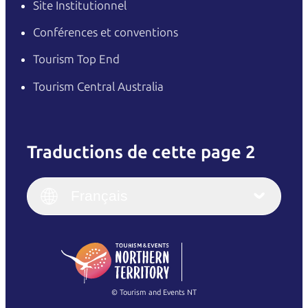
Site Institutionnel
Conférences et conventions
Tourism Top End
Tourism Central Australia
Traductions de cette page 2
English
Italiano
English (UK)
Français
Deutsch
English (US)
日本語
English
简体中文
(Singapore)
繁體中文
Français
© Tourism and Events NT
Voir toutes les photos