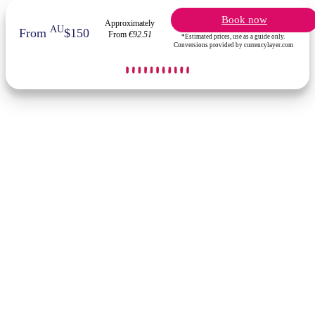
Book now
Approximately
AU
From
$150
From
€92.51
*Estimated prices, use as a guide only.
Conversions provided by currencylayer.com