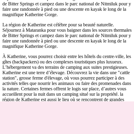
de Bitter Springs et campez dans le parc national de Nitmiluk pour y
faire une randonnée à pied ou une descente en kayak le long de la
magnifique Katherine Gorge.
Rechercher:
La région de Katherine est célèbre pour sa beauté naturelle.
Séjournez à Mataranka pour vous baigner dans les sources thermales
de Bitter Springs et campez dans le parc national de Nitmiluk pour y
faire une randonnée à pied ou une descente en kayak le long de la
magnifique Katherine Gorge.
Sign
À Katherine, vous pourrez choisir entre les hôtels du centre-ville, les
up
gîtes (backpackers) ou des complexes touristiques plus luxueux.
L’hébergement va des terrains de camping aux suites prestigieuses.
Katherine est une terre d’élevage. Découvrez la vie dans une "cattle
station", grosse ferme d'élevage, où vous pourrez participer à des
activités telles que nourrir les animaux ou faire des promenades dans
la nature. Certaines fermes offrent le logis sur place, d’autres vous
accueillent pour la nuit dans un camping situé sur la propriété. la
région de Katherine est aussi le lieu où se rencontrent de grandes
rivières. Les pêcheurs les plus mordus réservent leur chambre dans
des centres de pêches, à l'accueil convivial et aux immenses
congélateurs leur permettant de conserver leurs prises.
Le pub historique de Daly Waters est un lieu prisé des touristes de
passage, qui propose des dortoirs pour routards, des chambres