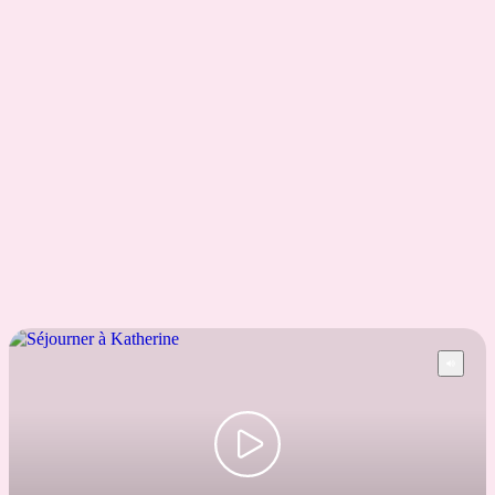
AU
$40 – $180
Votre recherche n’a abouti à aucun résultat. Veuillez
réessayer.
En voir plus