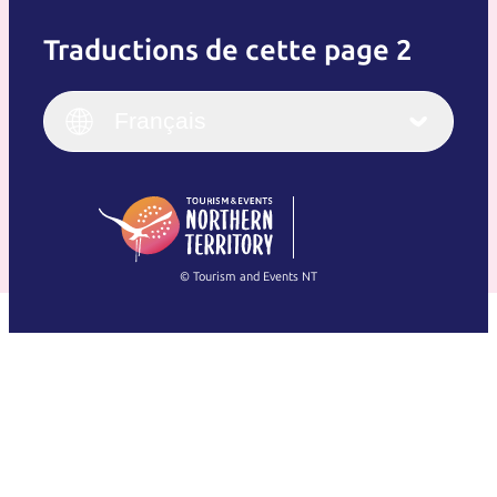
Traductions de cette page 2
English
Italiano
English (UK)
Français
Deutsch
English (US)
日本語
English
简体中文
(Singapore)
繁體中文
Français
© Tourism and Events NT