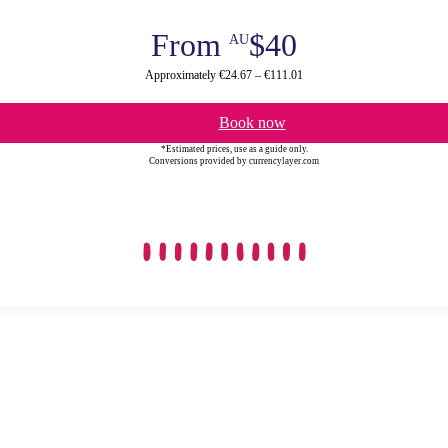
From
$40
AU
Approximately €24.67 – €111.01
Book now
*Estimated prices, use as a guide only.
Conversions provided by currencylayer.com