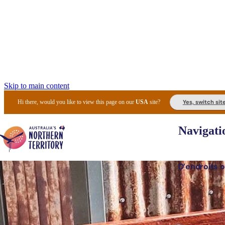
Skip to main content
Yes, switch sit
Hi there, would you like to view this page on our
USA
site?
Navigati
D’endroits o
Lieux 
Expér