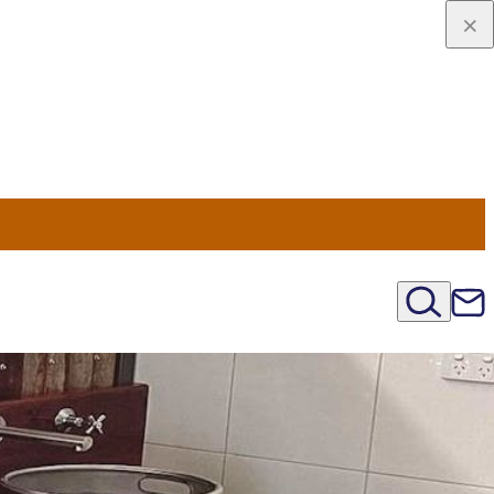
u Nord
régions