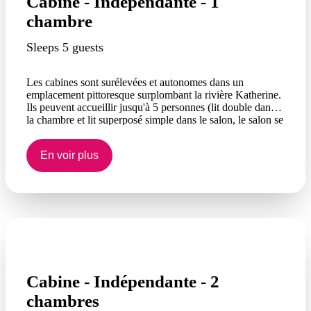
Cabine - Indépendante - 1
chambre
Sleeps 5 guests
Les cabines sont surélevées et autonomes dans un
emplacement pittoresque surplombant la rivière Katherine.
Ils peuvent accueillir jusqu'à 5 personnes (lit double dans
la chambre et lit superposé simple dans le salon, le salon se
transforme en lit. A noter : le lit superposé simple est plus
étroit qu'un lit simple standard) et sont conçus pour
En voir plus
accueillir les animaux domestiques sur la véranda
attenante.
Cabine - Indépendante - 2
chambres