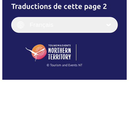
Traductions de cette page 2
English
Italiano
English (UK)
Français
Deutsch
English (US)
日本語
English
简体中文
(Singapore)
繁體中文
Français
© Tourism and Events NT
Voir toutes les photos