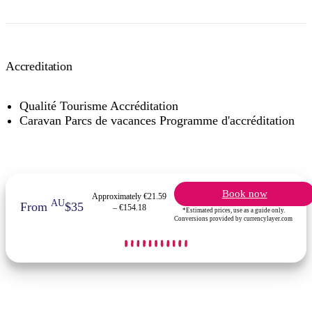
Accreditation
Qualité Tourisme Accréditation
Caravan Parcs de vacances Programme d'accréditation
Book now
Approximately €21.59
AU
From
$35
– €154.18
*Estimated prices, use as a guide only.
Conversions provided by currencylayer.com